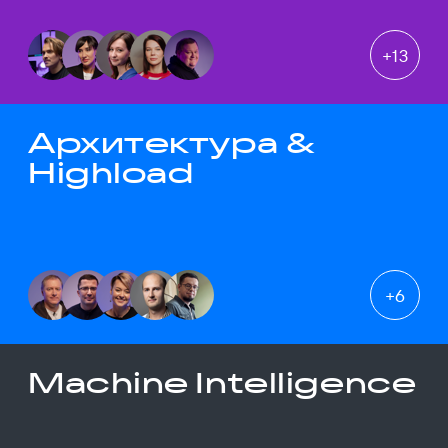
+
13
Архитектура &
Highload
+
6
Machine Intelligence