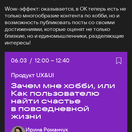
Wow-эффект: оказывается, в ОК теперь есть не
только многообразие контента по хобби, но и
возможность публиковать посты со своими
достижениями, которые оценят не только
близкие, но и единомышленники, разделяющие
интересы!
Дата:
06.03
/
Начало:
12:00
–
Конец:
12:40
Продукт UX&UI
Зачем мне хобби, или
Как пользователю
найти счастье
в повседневной
жизни
Ирина Романчук