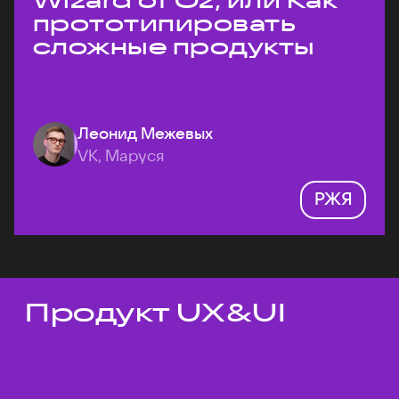
Wizard of Oz, или Как
прототипировать
сложные продукты
Леонид Межевых
VK, Маруся
РЖЯ
Продукт UX&UI
Темы докладов