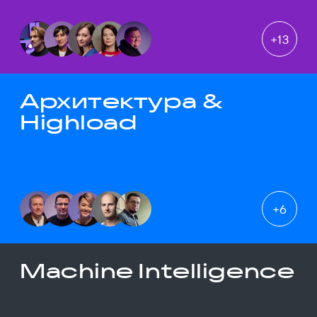
+
13
Архитектура &
Highload
+
6
Machine Intelligence