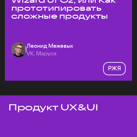
Wizard of Oz, или Как
прототипировать
сложные продукты
Леонид Межевых
VK, Маруся
РЖЯ
Продукт UX&UI
Темы докладов