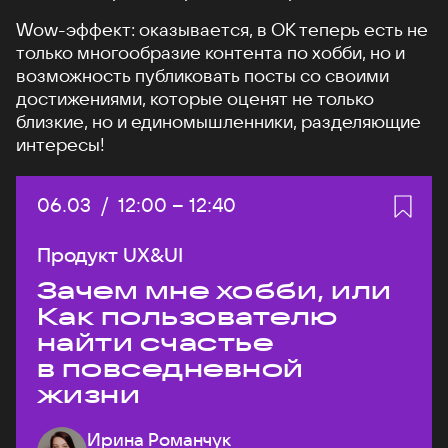
Wow-эффект: оказывается, в ОК теперь есть не
только многообразие контента по хобби, но и
возможность публиковать посты со своими
достижениями, которые оценят не только
близкие, но и единомышленники, разделяющие
интересы!
Дата:
06.03
/
Начало:
12:00
–
Конец:
12:40
Продукт UX&UI
Зачем мне хобби, или
Как пользователю
найти счастье
в повседневной
жизни
Ирина Романчук