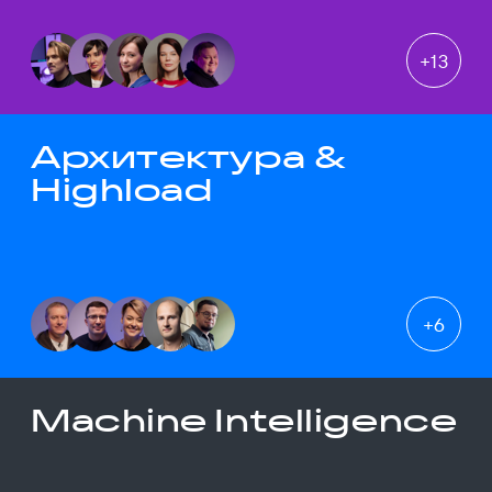
+
13
Архитектура &
Highload
+
6
Machine Intelligence