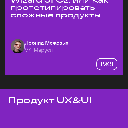
Wizard of Oz, или Как
прототипировать
сложные продукты
Леонид Межевых
VK, Маруся
РЖЯ
Продукт UX&UI
Темы докладов