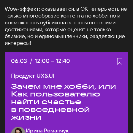
Wow-эффект: оказывается, в ОК теперь есть не
только многообразие контента по хобби, но и
возможность публиковать посты со своими
достижениями, которые оценят не только
близкие, но и единомышленники, разделяющие
интересы!
Дата:
06.03
/
Начало:
12:00
–
Конец:
12:40
Продукт UX&UI
Зачем мне хобби, или
Как пользователю
найти счастье
в повседневной
жизни
Ирина Романчук