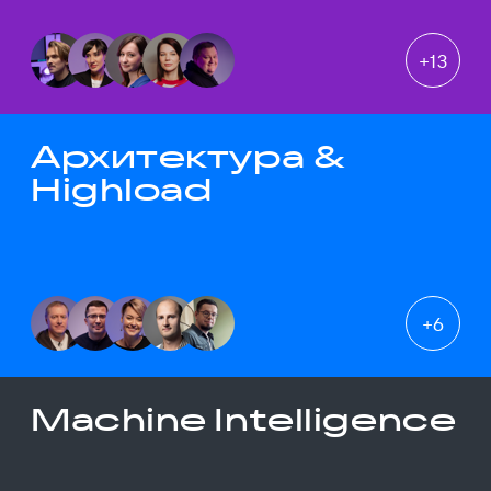
+
13
Архитектура &
Highload
+
6
Machine Intelligence