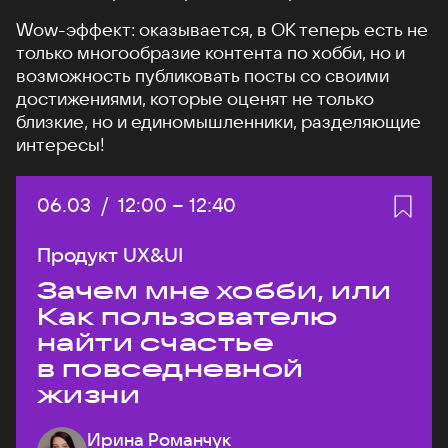
Wow-эффект: оказывается, в ОК теперь есть не
только многообразие контента по хобби, но и
возможность публиковать посты со своими
достижениями, которые оценят не только
близкие, но и единомышленники, разделяющие
интересы!
Дата:
06.03
/
Начало:
12:00
–
Конец:
12:40
Продукт UX&UI
Зачем мне хобби, или
Как пользователю
найти счастье
в повседневной
жизни
Ирина Романчук