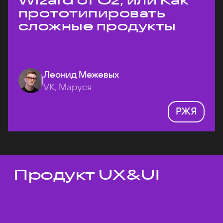
Wizard of Oz, или Как
прототипировать
сложные продукты
Леонид Межевых
VK, Маруся
РЖЯ
Продукт UX&UI
Темы докладов