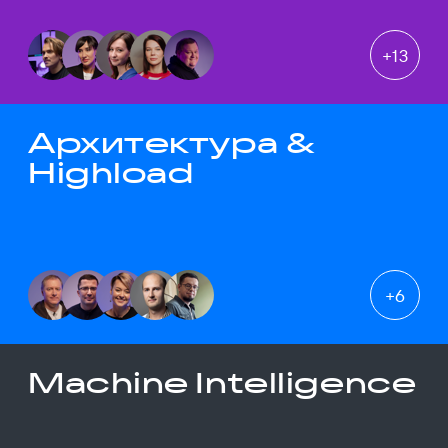
+
13
Архитектура &
Highload
+
6
Machine Intelligence