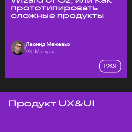
Wizard of Oz, или Как
прототипировать
сложные продукты
Леонид Межевых
VK, Маруся
РЖЯ
Продукт UX&UI
Темы докладов