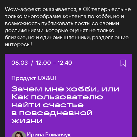
Wow-эффект: оказывается, в ОК теперь есть не
только многообразие контента по хобби, но и
возможность публиковать посты со своими
достижениями, которые оценят не только
близкие, но и единомышленники, разделяющие
интересы!
Дата:
06.03
/
Начало:
12:00
–
Конец:
12:40
Продукт UX&UI
Зачем мне хобби, или
Как пользователю
найти счастье
в повседневной
жизни
Ирина Романчук