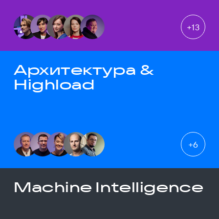
+
13
Архитектура &
Highload
+
6
Machine Intelligence