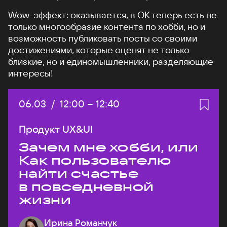
Wow-эффект: оказывается, в ОК теперь есть не
только многообразие контента по хобби, но и
возможность публиковать посты со своими
достижениями, которые оценят не только
близкие, но и единомышленники, разделяющие
интересы!
Дата:
06.03
/
Начало:
12:00
–
Конец:
12:40
Продукт UX&UI
Зачем мне хобби, или
Как пользователю
найти счастье
в повседневной
жизни
Ирина Романчук