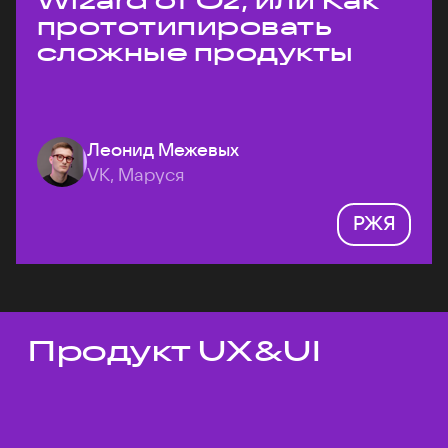
Wizard of Oz, или Как
прототипировать
сложные продукты
Леонид Межевых
VK, Маруся
РЖЯ
Продукт UX&UI
Темы докладов