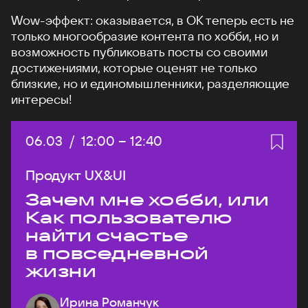
Wow-эффект: оказывается, в ОК теперь есть не
только многообразие контента по хобби, но и
возможность публиковать посты со своими
достижениями, которые оценят не только
близкие, но и единомышленники, разделяющие
интересы!
Дата:
06.03
/
Начало:
12:00
–
Конец:
12:40
Продукт UX&UI
Зачем мне хобби, или
Как пользователю
найти счастье
в повседневной
жизни
Ирина Романчук