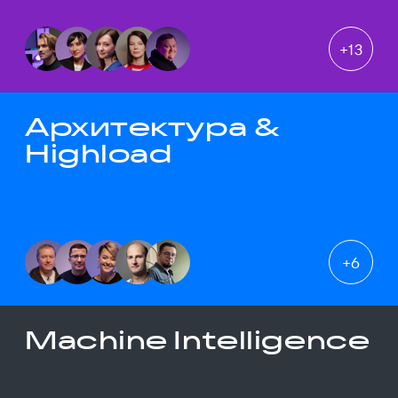
+
13
Архитектура &
Highload
+
6
Machine Intelligence