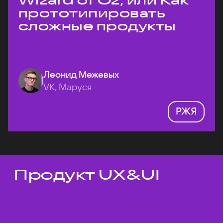
Wizard of Oz, или Как
прототипировать
сложные продукты
Леонид Межевых
VK, Маруся
РЖЯ
Продукт UX&UI
Темы докладов