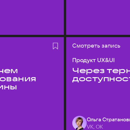
Смотреть запись
Продукт UX&UI
 чем
Через терн
дования
доступнос
ины
Ольга Стратанов
VK, ОК