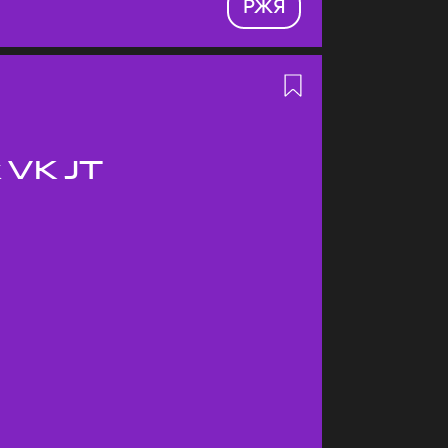
РЖЯ
 VK JT