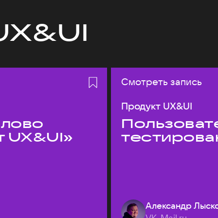
UX&UI
Смотреть запись
Продукт UX&UI
слово
Пользовате
т UX&UI»
тестирова
Александр Лыск
VK, Mail.ru