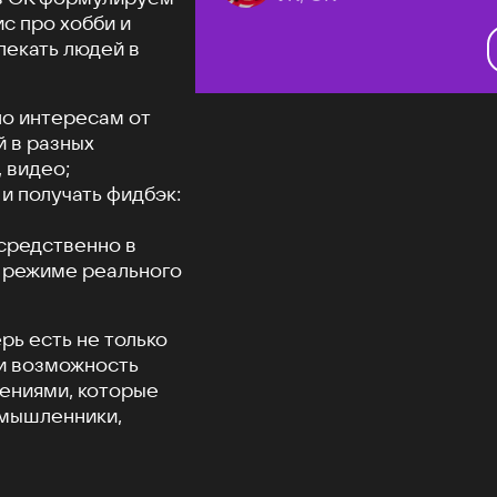
ис про хобби и
лекать людей в
по интересам от
й в разных
 видео;
и получать фидбэк:
средственно в
в режиме реального
рь есть не только
 и возможность
жениями, которые
омышленники,