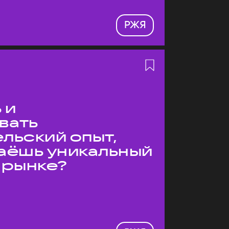
РЖЯ
 и
вать
льский опыт,
даёшь уникальный
 рынке?