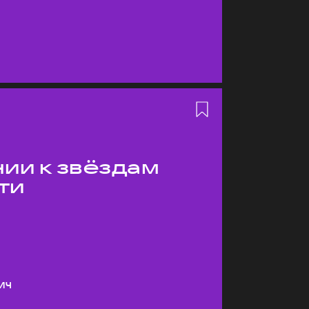
ии к звёздам
ти
ич