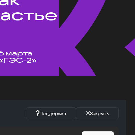
частье
6 марта
«ГЭС-2»
Поддержка
Закрыть