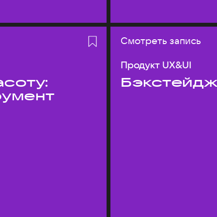
Смотреть запись
Продукт UX&UI
асоту:
Бэкстейдж
румент