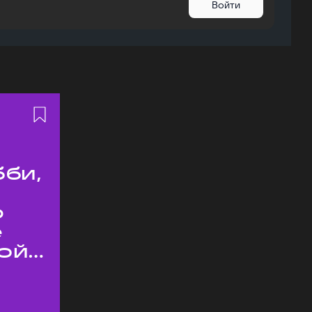
Войти
бби,
ю
е
ой