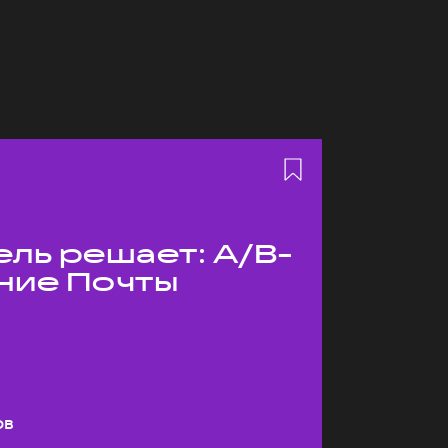
ль решает: A/B-
ние Почты
ов