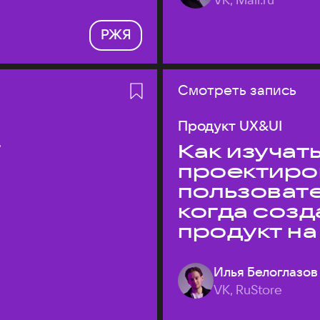
РЖЯ
Смотреть запись
Продукт UX&UI
T
Как изучать
проектиро
пользовате
когда соз
продукт на
Илья Белоглазов
VK, RuStore