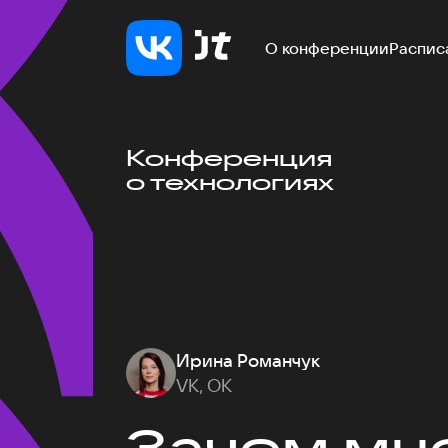
О конференции
Распис
Конференция
о технологиях
Ирина Романчук
VK, ОК
Зачем мне