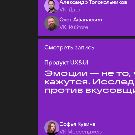
Александр Толокольников
VK, Дзен
Олег Афанасьев
VK, RuStore
Смотреть запись
Продукт UX&UI
Эмоции — не то,
кажутся. Иссле
против вкусовщ
Софья Кузина
VK Мессенджер