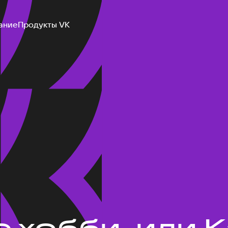
ание
Продукты VK
 хобби, или К