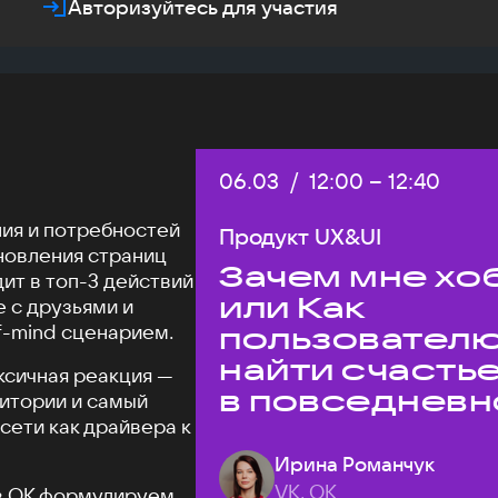
Авторизуйтесь для участия
Дата:
06.03
/
Начало:
12:00
–
Конец:
12:40
ия и потребностей
Продукт UX&UI
новления страниц
Зачем мне хо
ит в топ-3 действий
или Как
е с друзьями и
-mind сценарием.
пользовател
найти счасть
ксичная реакция —
в повседневн
дитории и самый
сети как драйвера к
жизни
Ирина Романчук
VK, ОК
 в ОК формулируем