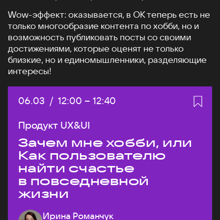
Wow-эффект: оказывается, в ОК теперь есть не
только многообразие контента по хобби, но и
возможность публиковать посты со своими
достижениями, которые оценят не только
близкие, но и единомышленники, разделяющие
интересы!
Дата:
06.03
/
Начало:
12:00
–
Конец:
12:40
Продукт UX&UI
Зачем мне хобби, или
Как пользователю
найти счастье
в повседневной
жизни
Ирина Романчук