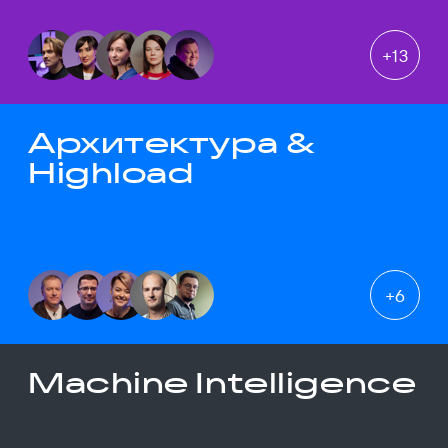
+
13
Архитектура &
Highload
+
6
Machine Intelligence