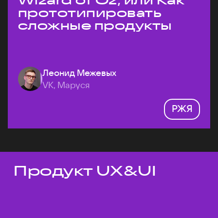
Wizard of Oz, или Как
прототипировать
сложные продукты
Леонид Межевых
VK, Маруся
РЖЯ
Продукт UX&UI
Темы докладов