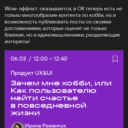
Wow-эффект: оказывается, в ОК теперь есть не
только многообразие контента по хобби, но и
возможность публиковать посты со своими
достижениями, которые оценят не только
близкие, но и единомышленники, разделяющие
интересы!
Дата:
06.03
/
Начало:
12:00
–
Конец:
12:40
Продукт UX&UI
Зачем мне хобби, или
Как пользователю
найти счастье
в повседневной
жизни
Ирина Романчук