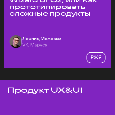
Wizard of Oz, или Как
прототипировать
сложные продукты
Леонид Межевых
VK, Маруся
РЖЯ
Продукт UX&UI
Темы докладов