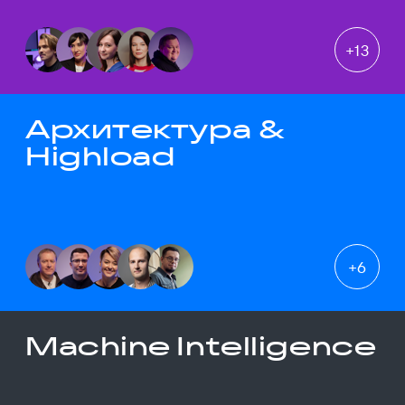
+
13
Архитектура &
Highload
+
6
Machine Intelligence