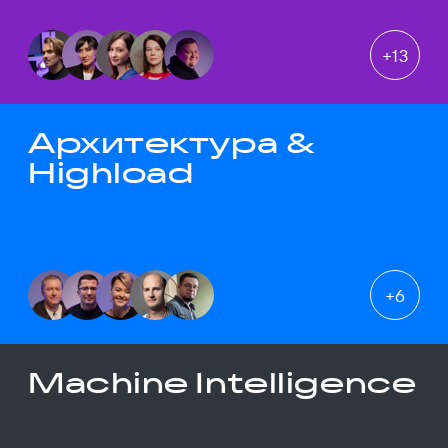
+
13
Архитектура &
Highload
+
6
Machine Intelligence