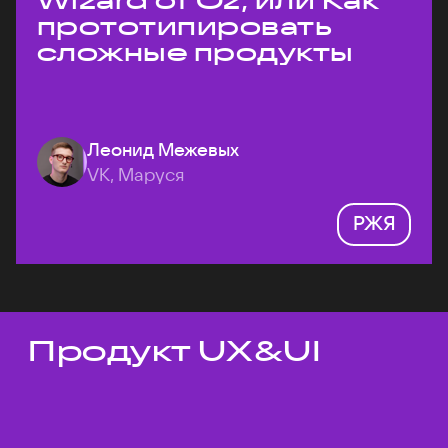
Wizard of Oz, или Как
прототипировать
сложные продукты
Леонид Межевых
VK, Маруся
РЖЯ
Продукт UX&UI
Темы докладов