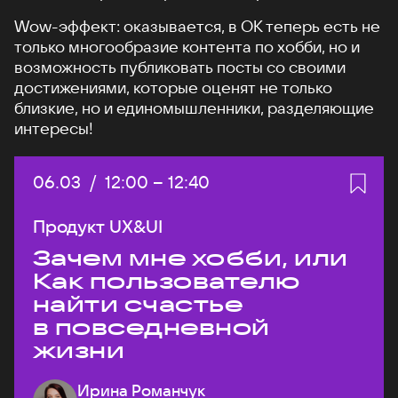
Wow-эффект: оказывается, в ОК теперь есть не
только многообразие контента по хобби, но и
возможность публиковать посты со своими
достижениями, которые оценят не только
близкие, но и единомышленники, разделяющие
интересы!
Дата:
06.03
/
Начало:
12:00
–
Конец:
12:40
Продукт UX&UI
Зачем мне хобби, или
Как пользователю
найти счастье
в повседневной
жизни
Ирина Романчук