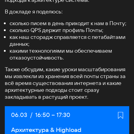
В докладе я поделюсь:
сколько писем в день приходит к нам в Почту;
сколько QPS держит профиль Почты;
как наш сторадж справляется с петабайтами
данных;
какими технологиями мы обеспечиваем
отказоустойчивость.
Также обсудим, какие уроки масштабирования
мы извлекли из хранения всей почты страны за
всё время существования интернета и какие
архитектурные подходы стоит сразу
закладывать в растущий проект.
Дата:
06.03
/
Начало:
16:50
–
Конец:
17:30
Архитектура & Highload