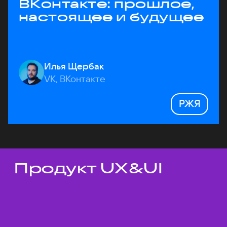
ВКонтакте: прошлое,
настоящее и будущее
Илья Щербак
VK, ВКонтакте
РЖЯ
Продукт UX&UI
Темы докладов