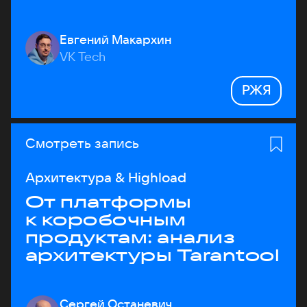
Евгений Макархин
VK Tech
РЖЯ
Смотреть запись
Архитектура & Highload
От платформы
к коробочным
продуктам: анализ
архитектуры Tarantool
Сергей Останевич