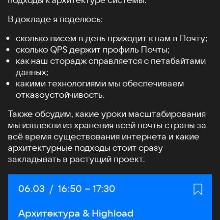
В докладе я поделюсь:
сколько писем в день приходит к нам в Почту;
сколько QPS держит профиль Почты;
как наш сторадж справляется с петабайтами
данных;
какими технологиями мы обеспечиваем
отказоустойчивость.
Также обсудим, какие уроки масштабирования
мы извлекли из хранения всей почты страны за
всё время существования интернета и какие
архитектурные подходы стоит сразу
закладывать в растущий проект.
Дата:
06.03
/
Начало:
16:50
–
Конец:
17:30
Архитектура & Highload