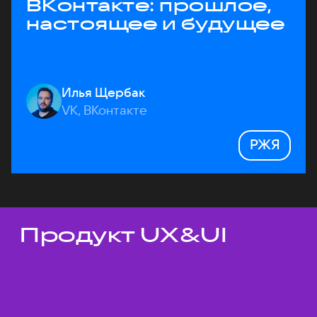
ВКонтакте: прошлое,
настоящее и будущее
Илья Щербак
VK, ВКонтакте
РЖЯ
Продукт UX&UI
Темы докладов