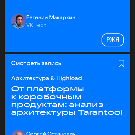
Евгений Макархин
VK Tech
РЖЯ
Смотреть запись
Архитектура & Highload
От платформы
к коробочным
продуктам: анализ
архитектуры Tarantool
Сергей Останевич