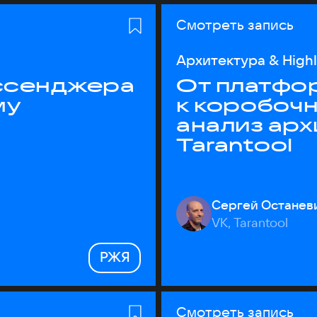
Смотреть запись
Архитектура & High
ессенджера
От платфо
му
к коробоч
анализ ар
Tarantool
Сергей Останев
VK, Tarantool
РЖЯ
Смотреть запись