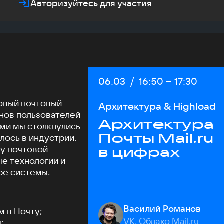
Авторизуйтесь для участия
Дата:
06.03
/
Начало:
16:50
–
Конец:
17:30
совый почтовый
Архитектура & Highload
нов пользователей
Архитектура
ами мы столкнулись
Почты Mail.ru
илось в индустрии.
у почтовой
в цифрах
е технологии и
ре системы.
Василий Романов
м в Почту;
VK, Облако Mail.ru
;