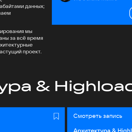
табайтами данных;
ваем
бирования мы
аны за всё время
рхитектурные
растущий проект.
ура & Highloa
Смотреть запись
Архитектура & High