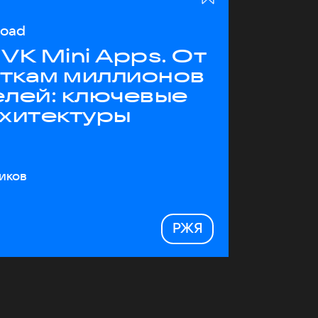
load
VK Mini Apps. От
яткам миллионов
елей: ключевые
рхитектуры
иков
РЖЯ