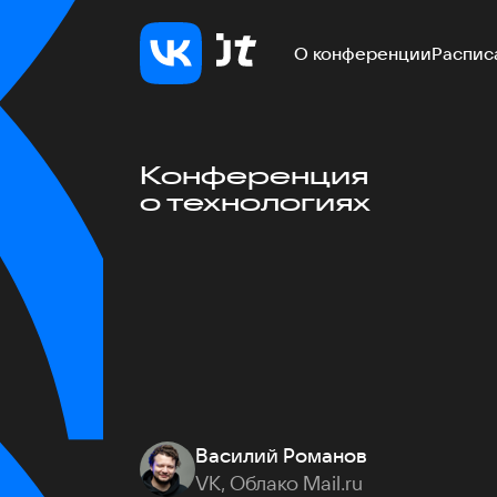
О конференции
Распис
Конференция
о технологиях
Василий Романов
VK, Облако Mail.ru