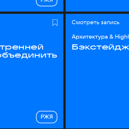
Смотреть запись
Архитектура & High
утренней
Бэкстейдж
объединить
РЖЯ