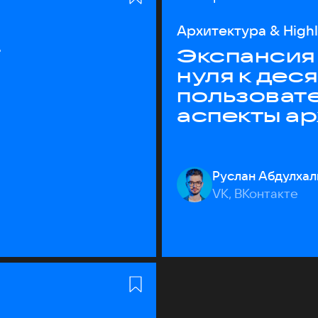
Архитектура & High
T
Экспансия 
нуля к дес
пользоват
аспекты а
Руслан Абдулхал
VK, ВКонтакте