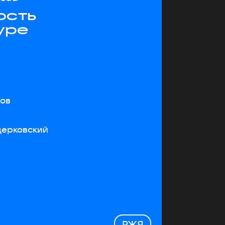
ость
уре
тов
церковский
РЖЯ