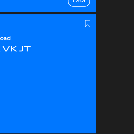
load
 VK JT