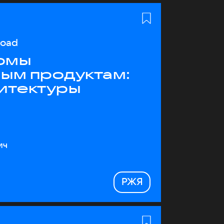
load
рмы
ным продуктам:
хитектуры
ич
РЖЯ