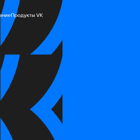
ание
Продукты VK