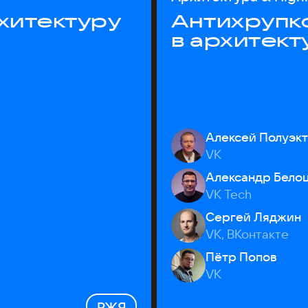
хитектуру
Антихрупк
в архитект
Алексей Полуэк
VK
Александр Бело
VK Tech
Сергей Ляджин
VK, ВКонтакте
Пётр Попов
VK
РЖЯ