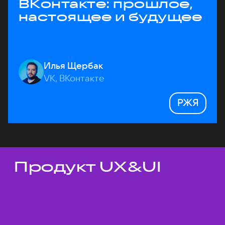
ВКонтакте: прошлое,
настоящее и будущее
Илья Щербак
VK, ВКонтакте
РЖЯ
Продукт UX&UI
Темы докладов