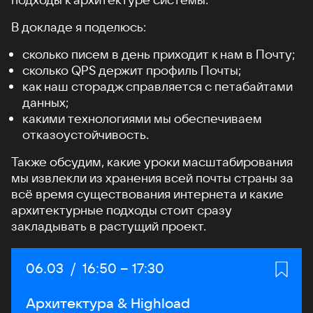
В докладе я поделюсь:
сколько писем в день приходит к нам в Почту;
сколько QPS держит профиль Почты;
как наш сторадж справляется с петабайтами
данных;
какими технологиями мы обеспечиваем
отказоустойчивость.
Также обсудим, какие уроки масштабирования
мы извлекли из хранения всей почты страны за
всё время существования интернета и какие
архитектурные подходы стоит сразу
закладывать в растущий проект.
Дата:
06.03
/
Начало:
16:50
–
Конец:
17:30
Архитектура & Highload