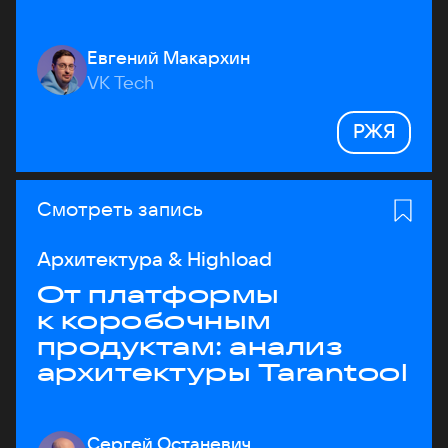
Евгений Макархин
VK Tech
РЖЯ
Смотреть запись
Архитектура & Highload
От платформы
к коробочным
продуктам: анализ
архитектуры Tarantool
Сергей Останевич