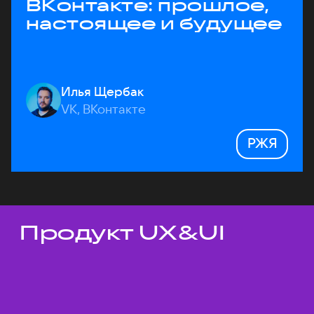
ВКонтакте: прошлое,
настоящее и будущее
Илья Щербак
VK, ВКонтакте
РЖЯ
Продукт UX&UI
Темы докладов