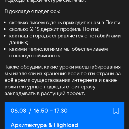
В докладе я поделюсь:
сколько писем в день приходит к нам в Почту;
сколько QPS держит профиль Почты;
как наш сторадж справляется с петабайтами
данных;
какими технологиями мы обеспечиваем
отказоустойчивость.
Также обсудим, какие уроки масштабирования
мы извлекли из хранения всей почты страны за
всё время существования интернета и какие
архитектурные подходы стоит сразу
закладывать в растущий проект.
Дата:
06.03
/
Начало:
16:50
–
Конец:
17:30
Архитектура & Highload