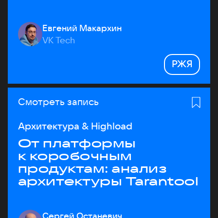
Евгений Макархин
VK Tech
РЖЯ
Смотреть запись
Архитектура & Highload
От платформы
к коробочным
продуктам: анализ
архитектуры Tarantool
Сергей Останевич