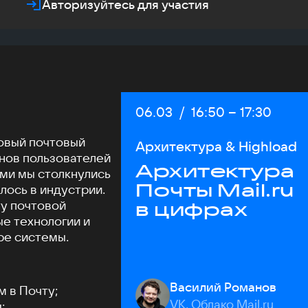
Авторизуйтесь для участия
Дата:
06.03
/
Начало:
16:50
–
Конец:
17:30
совый почтовый
Архитектура & Highload
нов пользователей
Архитектура
ами мы столкнулись
Почты Mail.ru
илось в индустрии.
у почтовой
в цифрах
е технологии и
ре системы.
Василий Романов
м в Почту;
VK, Облако Mail.ru
;