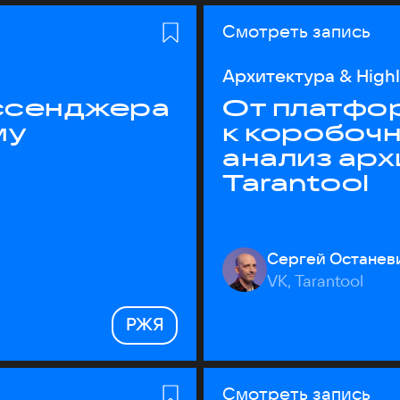
Смотреть запись
Архитектура & High
ессенджера
От платфо
му
к коробоч
анализ ар
Tarantool
Сергей Останев
VK, Tarantool
РЖЯ
Смотреть запись