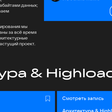
табайтами данных;
ваем
бирования мы
аны за всё время
рхитектурные
растущий проект.
ура & Highloa
Смотреть запись
Архитектура & High