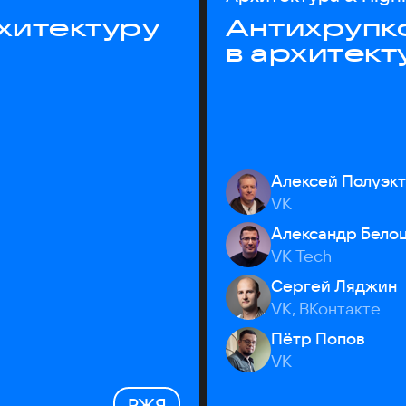
хитектуру
Антихрупк
в архитект
Алексей Полуэк
VK
Александр Бело
VK Tech
Сергей Ляджин
VK, ВКонтакте
Пётр Попов
VK
РЖЯ