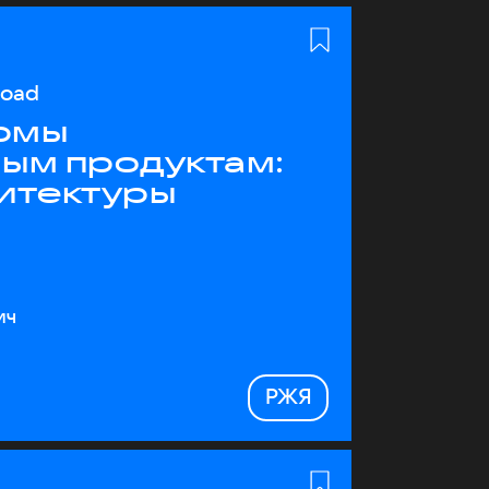
load
рмы
ным продуктам:
хитектуры
ич
РЖЯ