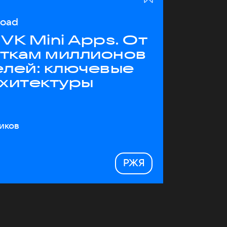
load
VK Mini Apps. От
яткам миллионов
елей: ключевые
рхитектуры
иков
РЖЯ