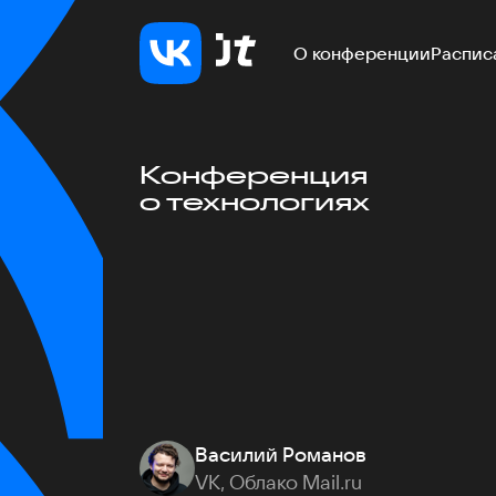
О конференции
Распис
Конференция
о технологиях
Василий Романов
VK, Облако Mail.ru