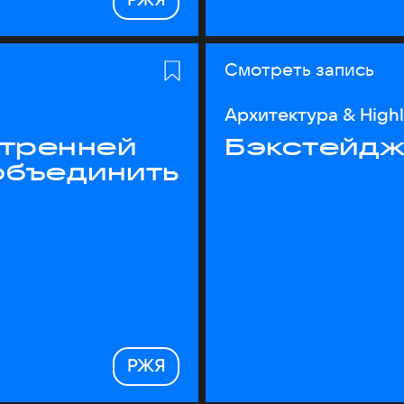
Смотреть запись
Архитектура & High
утренней
Бэкстейдж
объединить
РЖЯ