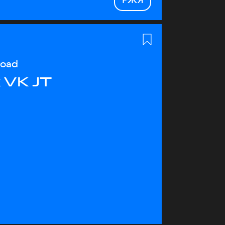
load
 VK JT