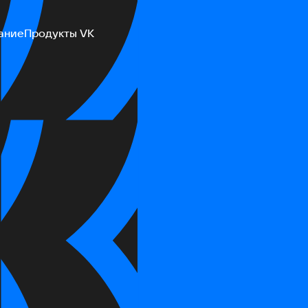
ание
Продукты VK