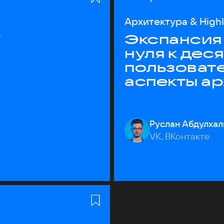
Архитектура & High
T
Экспансия 
нуля к дес
пользоват
аспекты а
Руслан Абдулхал
VK, ВКонтакте