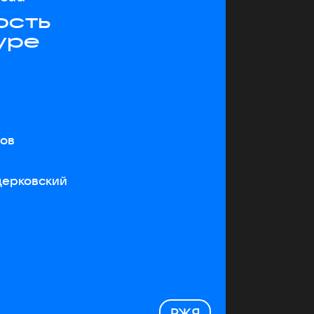
ость
уре
тов
церковский
РЖЯ