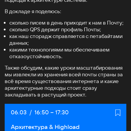
В докладе я поделюсь:
сколько писем в день приходит к нам в Почту;
сколько QPS держит профиль Почты;
как наш сторадж справляется с петабайтами
данных;
какими технологиями мы обеспечиваем
отказоустойчивость.
Также обсудим, какие уроки масштабирования
мы извлекли из хранения всей почты страны за
всё время существования интернета и какие
архитектурные подходы стоит сразу
закладывать в растущий проект.
Дата:
06.03
/
Начало:
16:50
–
Конец:
17:30
Архитектура & Highload