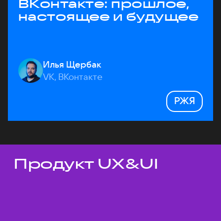
ВКонтакте: прошлое,
настоящее и будущее
Илья Щербак
VK, ВКонтакте
РЖЯ
Продукт UX&UI
Темы докладов