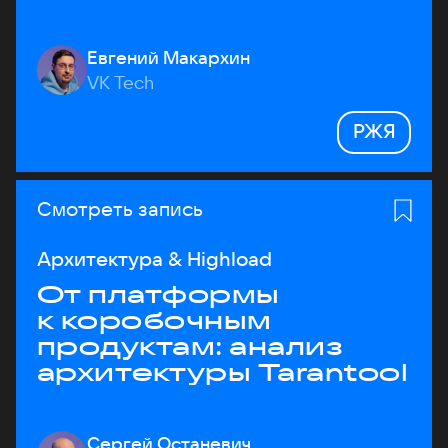
Евгений Макархин
VK Tech
РЖЯ
Смотреть запись
Архитектура & Highload
От платформы
к коробочным
продуктам: анализ
архитектуры Tarantool
Сергей Останевич