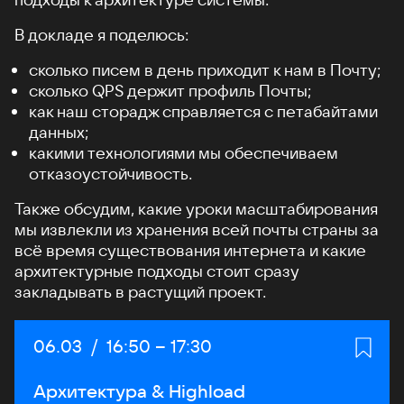
В докладе я поделюсь:
сколько писем в день приходит к нам в Почту;
сколько QPS держит профиль Почты;
как наш сторадж справляется с петабайтами
данных;
какими технологиями мы обеспечиваем
отказоустойчивость.
Также обсудим, какие уроки масштабирования
мы извлекли из хранения всей почты страны за
всё время существования интернета и какие
архитектурные подходы стоит сразу
закладывать в растущий проект.
Дата:
06.03
/
Начало:
16:50
–
Конец:
17:30
Архитектура & Highload