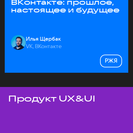
ВКонтакте: прошлое,
настоящее и будущее
Илья Щербак
VK, ВКонтакте
РЖЯ
Продукт UX&UI
Темы докладов