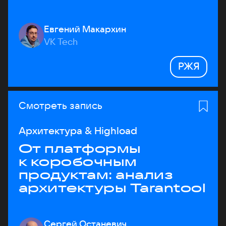
Евгений Макархин
VK Tech
РЖЯ
Смотреть запись
Архитектура & Highload
От платформы
к коробочным
продуктам: анализ
архитектуры Tarantool
Сергей Останевич