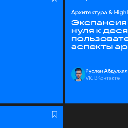
Архитектура & High
T
Экспансия 
нуля к дес
пользоват
аспекты а
Руслан Абдулхал
VK, ВКонтакте