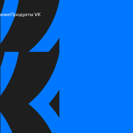
ание
Продукты VK