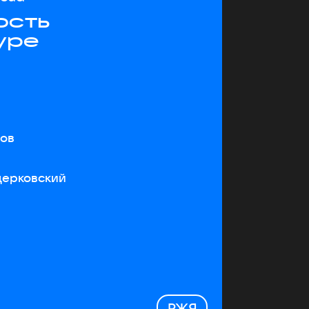
ость
уре
тов
церковский
РЖЯ