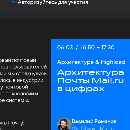
Авторизуйтесь для участия
Дата:
06.03
/
Начало:
16:50
–
Конец:
17:30
совый почтовый
Архитектура & Highload
нов пользователей
Архитектура
ами мы столкнулись
Почты Mail.ru
илось в индустрии.
у почтовой
в цифрах
е технологии и
ре системы.
Василий Романов
м в Почту;
VK, Облако Mail.ru
;