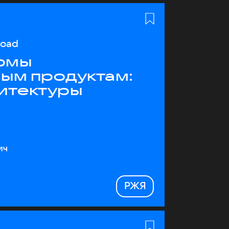
load
рмы
ным продуктам:
хитектуры
ич
РЖЯ