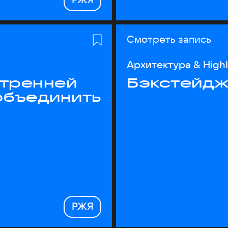
Смотреть запись
Архитектура & High
утренней
Бэкстейдж
объединить
РЖЯ