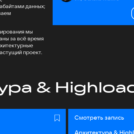
табайтами данных;
ваем
бирования мы
аны за всё время
рхитектурные
растущий проект.
ура & Highloa
Смотреть запись
Архитектура & High