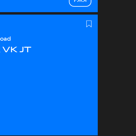
load
 VK JT