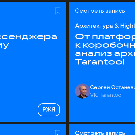
Смотреть запись
Архитектура & High
ессенджера
От платфо
му
к коробоч
анализ ар
Tarantool
Сергей Останев
VK, Tarantool
РЖЯ
Смотреть запись