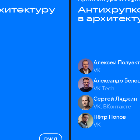
хитектуру
Антихрупк
в архитект
Алексей Полуэк
VK
Александр Бело
VK Tech
Сергей Ляджин
VK, ВКонтакте
Пётр Попов
VK
РЖЯ