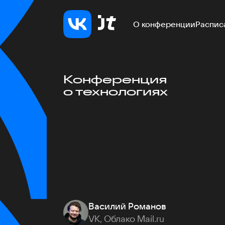
О конференции
Распис
Конференция
о технологиях
Василий Романов
VK, Облако Mail.ru