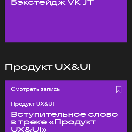
Бэкстейдж VK JT
Продукт UX&UI
Смотреть запись
Продукт UX&UI
Вступительное слово
в треке «Продукт
UX&UI»