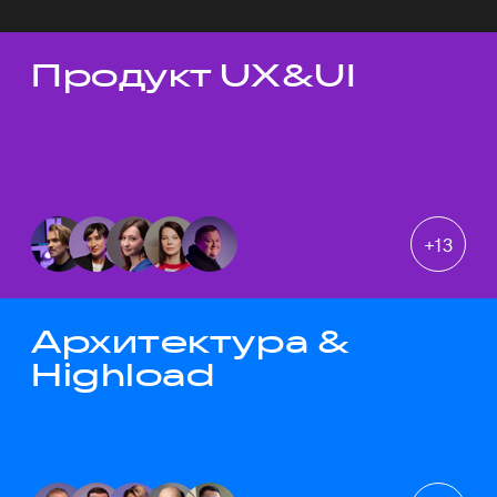
Продукт UX&UI
Темы докладов
+
13
Архитектура &
Highload