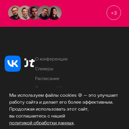
+
3
О конференции
Спикеры
Расписание
Продукты VK
Мы используем файлы cookies
🍪
— это улучшает
Место проведения
работу сайта и делает его более эффективным.
Часто задаваемые вопросы
Продолжая использовать этот сайт,
вы соглашаетесь с нашей
политикой обработки данных
.
Телеграм
ВКонтакте
Хабр