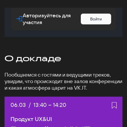
Авторизуйтесь для
Войти
участия
О докладе
Пообщаемся с гостями и ведущими треков,
увидим, что происходит вне залов конференции
и какая атмосфера царит на VK JT.
Дата:
06.03
/
Начало:
13:40
–
Конец:
14:20
Продукт UX&UI