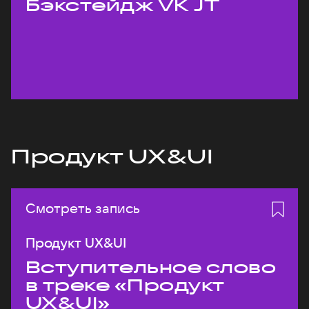
Бэкстейдж VK JT
Продукт UX&UI
Смотреть запись
Продукт UX&UI
Вступительное слово
в треке «Продукт
UX&UI»