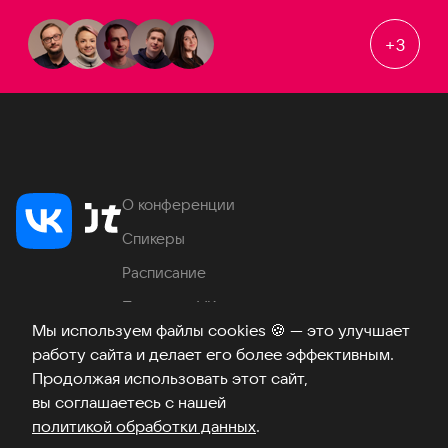
+
3
О конференции
Спикеры
Расписание
Продукты VK
Мы используем файлы cookies
🍪
— это улучшает
Место проведения
работу сайта и делает его более эффективным.
Часто задаваемые вопросы
Продолжая использовать этот сайт,
вы соглашаетесь с нашей
политикой обработки данных
.
Телеграм
ВКонтакте
Хабр