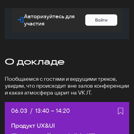
Авторизуйтесь для
Войти
участия
О докладе
Пообщаемся с гостями и ведущими треков,
увидим, что происходит вне залов конференции
и какая атмосфера царит на VK JT.
Дата:
06.03
/
Начало:
13:40
–
Конец:
14:20
Продукт UX&UI