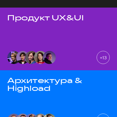
Продукт UX&UI
Темы докладов
+
13
Архитектура &
Highload