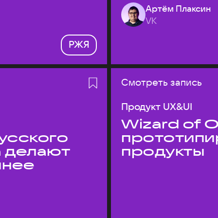
Артём Плаксин
VK
РЖЯ
Смотреть запись
Продукт UX&UI
Wizard of O
усского
прототипи
а делают
продукты
пнее