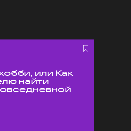
хобби, или Как
елю найти
 повседневной