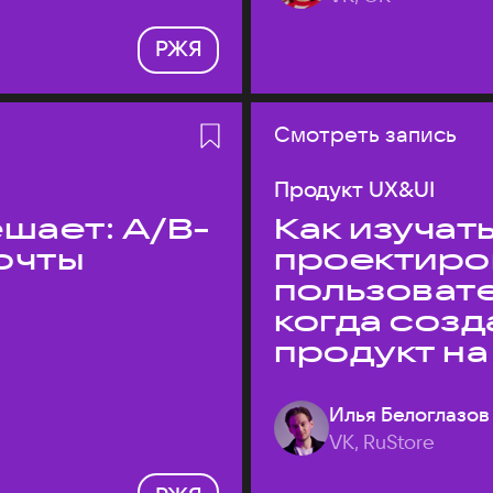
РЖЯ
Смотреть запись
Продукт UX&UI
шает: A/B-
Как изучать
очты
проектиро
пользовате
когда соз
продукт на
Илья Белоглазов
VK, RuStore