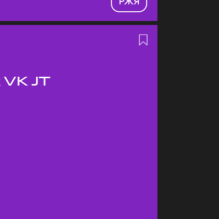
РЖЯ
 VK JT