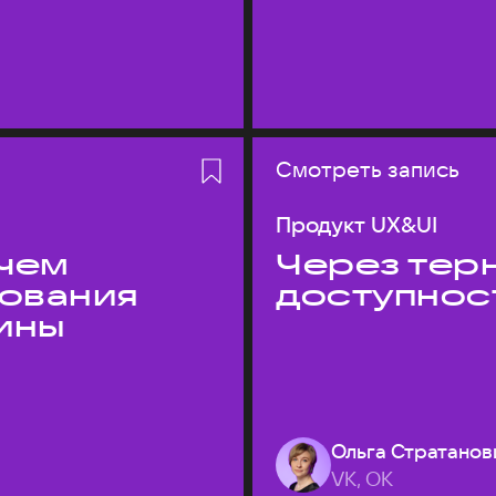
Смотреть запись
Продукт UX&UI
 чем
Через терн
дования
доступнос
ины
Ольга Стратанов
VK, ОК