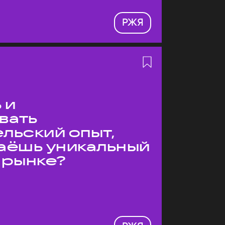
РЖЯ
 и
вать
льский опыт,
даёшь уникальный
 рынке?