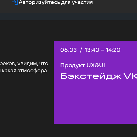
Авторизуйтесь для участия
Дата:
06.03
/
Начало:
13:40
–
Конец:
14:20
еков, увидим, что
Продукт UX&UI
и какая атмосфера
Бэкстейдж VK