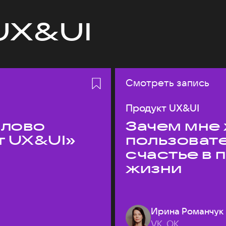
UX&UI
Смотреть запись
Продукт UX&UI
слово
Зачем мне 
т UX&UI»
пользоват
счастье в
жизни
Ирина Романчук
VK, ОК