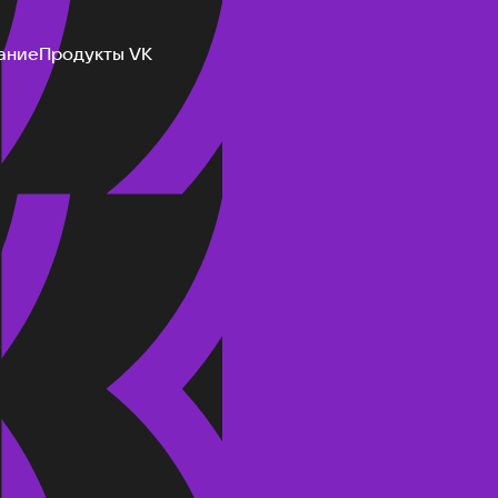
ание
Продукты VK