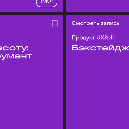
РЖЯ
Смотреть запись
Продукт UX&UI
асоту:
Бэкстейдж
румент