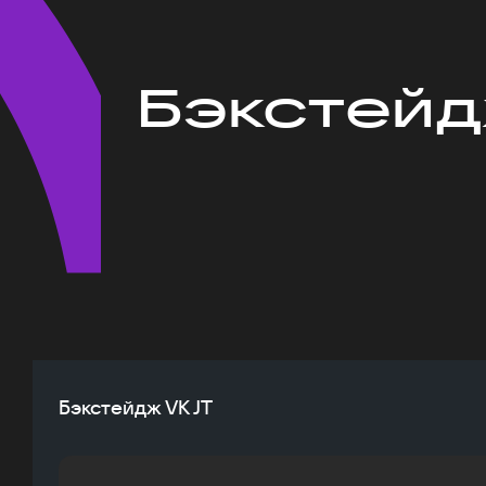
Бэкстейд
Бэкстейдж VK JT