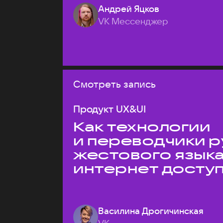
Андрей Яцков
VK Мессенджер
Смотреть запись
Продукт UX&UI
Как технологии
и переводчики р
жестового язык
интернет досту
Василина Дрогичинская