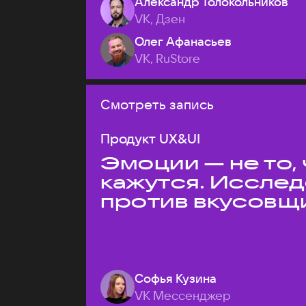
Александр Толокольников
VK, Дзен
Олег Афанасьев
VK, RuStore
Смотреть запись
Продукт UX&UI
Эмоции — не то,
кажутся. Иссле
против вкусовщ
Софья Кузина
VK Мессенджер