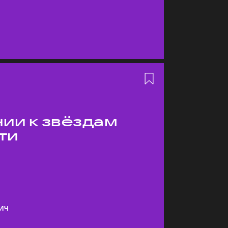
ии к звёздам
ти
ич