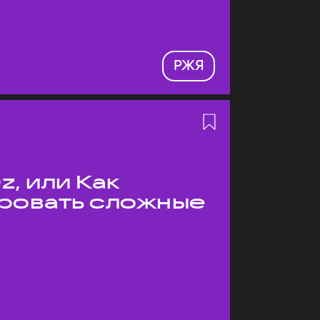
РЖЯ
z, или Как
ровать сложные