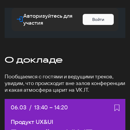
Авторизуйтесь для
Войти
участия
О докладе
Пообщаемся с гостями и ведущими треков,
увидим, что происходит вне залов конференции
и какая атмосфера царит на VK JT.
Дата:
06.03
/
Начало:
13:40
–
Конец:
14:20
Продукт UX&UI