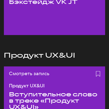
Бэкстейдж VK JT
Продукт UX&UI
Смотреть запись
Продукт UX&UI
Вступительное слово
в треке «Продукт
UX&UI»