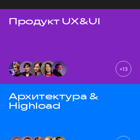
Продукт UX&UI
Темы докладов
+
13
Архитектура &
Highload