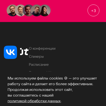
+
3
О конференции
Спикеры
Расписание
Продукты VK
Мы используем файлы cookies
🍪
— это улучшает
Место проведения
работу сайта и делает его более эффективным.
Часто задаваемые вопросы
Продолжая использовать этот сайт,
вы соглашаетесь с нашей
политикой обработки данных
.
Телеграм
ВКонтакте
Хабр