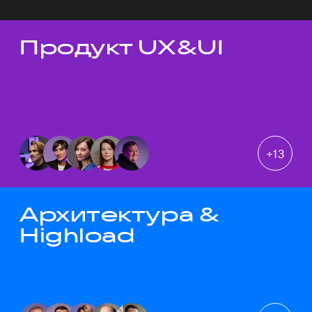
Продукт UX&UI
Темы докладов
+
13
Архитектура &
Highload