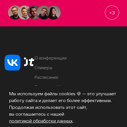
+
3
О конференции
Спикеры
Расписание
Продукты VK
Мы используем файлы cookies
🍪
— это улучшает
Место проведения
работу сайта и делает его более эффективным.
Часто задаваемые вопросы
Продолжая использовать этот сайт,
вы соглашаетесь с нашей
политикой обработки данных
.
Телеграм
ВКонтакте
Хабр