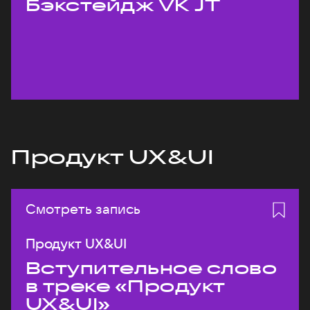
Бэкстейдж VK JT
Продукт UX&UI
Смотреть запись
Продукт UX&UI
Вступительное слово
в треке «Продукт
UX&UI»