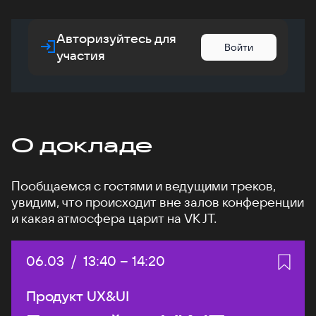
Авторизуйтесь для
Войти
участия
О докладе
Пообщаемся с гостями и ведущими треков,
увидим, что происходит вне залов конференции
и какая атмосфера царит на VK JT.
Дата:
06.03
/
Начало:
13:40
–
Конец:
14:20
Продукт UX&UI