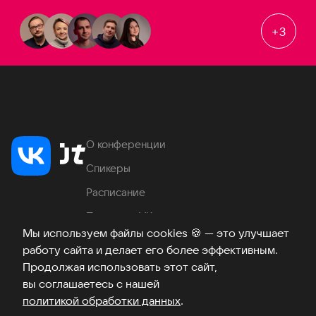
+
3
О конференции
Спикеры
Расписание
Продукты VK
Мы используем файлы cookies
🍪
— это улучшает
Место проведения
работу сайта и делает его более эффективным.
Часто задаваемые вопросы
Продолжая использовать этот сайт,
вы соглашаетесь с нашей
политикой обработки данных
.
Телеграм
ВКонтакте
Хабр