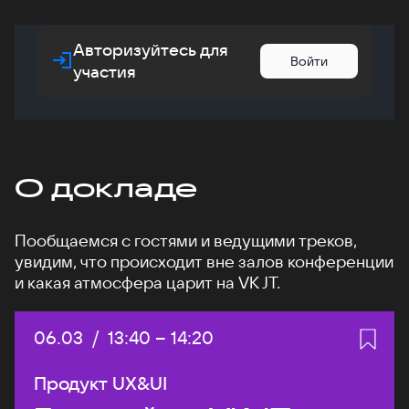
Авторизуйтесь для
Войти
участия
О докладе
Пообщаемся с гостями и ведущими треков,
увидим, что происходит вне залов конференции
и какая атмосфера царит на VK JT.
Дата:
06.03
/
Начало:
13:40
–
Конец:
14:20
Продукт UX&UI