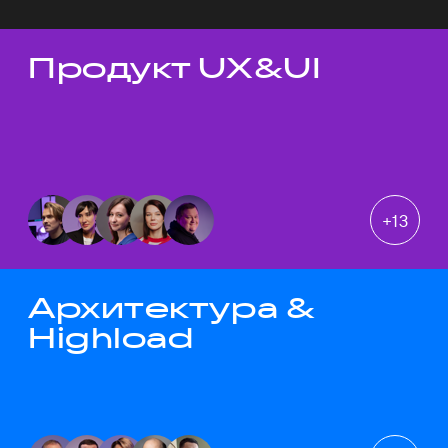
Продукт UX&UI
Темы докладов
+
13
Архитектура &
Highload