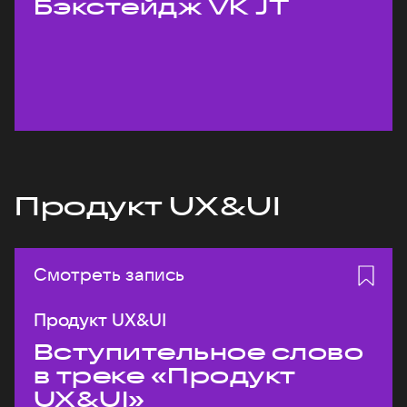
Бэкстейдж VK JT
Продукт UX&UI
Смотреть запись
Продукт UX&UI
Вступительное слово
в треке «Продукт
UX&UI»