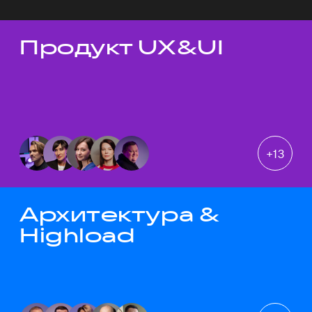
Продукт UX&UI
Темы докладов
+
13
Архитектура &
Highload