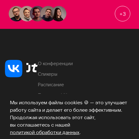
+
3
О конференции
Спикеры
Расписание
Продукты VK
Мы используем файлы cookies
🍪
— это улучшает
Место проведения
работу сайта и делает его более эффективным.
Часто задаваемые вопросы
Продолжая использовать этот сайт,
вы соглашаетесь с нашей
политикой обработки данных
.
Телеграм
ВКонтакте
Хабр