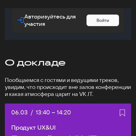
Авторизуйтесь для
Войти
участия
О докладе
Пообщаемся с гостями и ведущими треков,
увидим, что происходит вне залов конференции
и какая атмосфера царит на VK JT.
Дата:
06.03
/
Начало:
13:40
–
Конец:
14:20
Продукт UX&UI