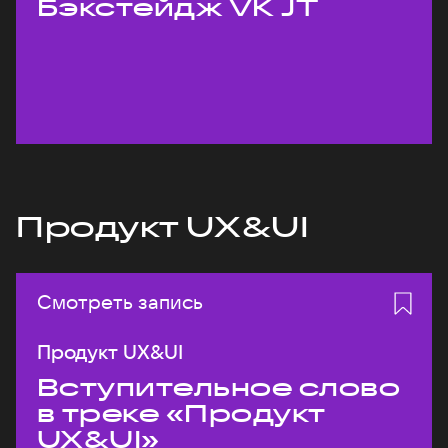
Бэкстейдж VK JT
Продукт UX&UI
Смотреть запись
Продукт UX&UI
Вступительное слово
в треке «Продукт
UX&UI»