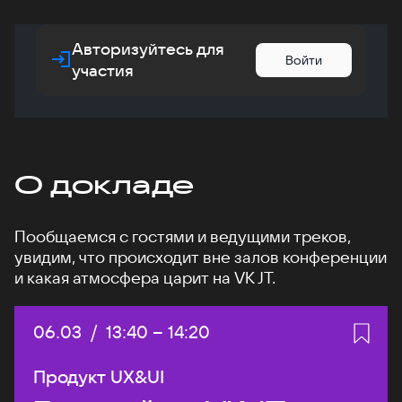
Авторизуйтесь для
Войти
участия
О докладе
Пообщаемся с гостями и ведущими треков,
увидим, что происходит вне залов конференции
и какая атмосфера царит на VK JT.
Дата:
06.03
/
Начало:
13:40
–
Конец:
14:20
Продукт UX&UI