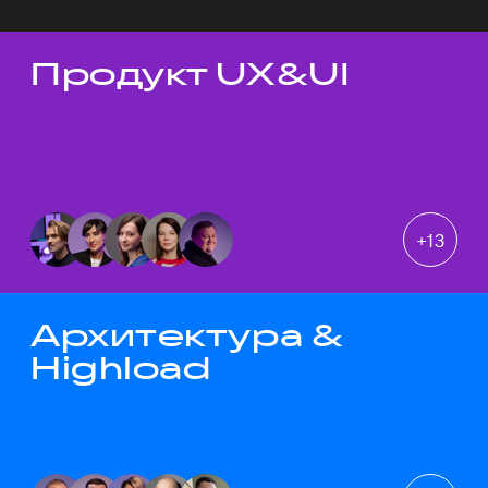
Продукт UX&UI
Темы докладов
+
13
Архитектура &
Highload