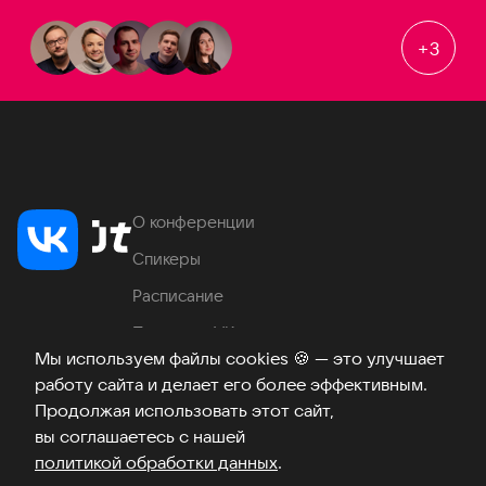
+
3
О конференции
Спикеры
Расписание
Продукты VK
Мы используем файлы cookies
🍪
— это улучшает
Место проведения
работу сайта и делает его более эффективным.
Часто задаваемые вопросы
Продолжая использовать этот сайт,
вы соглашаетесь с нашей
политикой обработки данных
.
Телеграм
ВКонтакте
Хабр