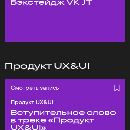
Бэкстейдж VK JT
Продукт UX&UI
Смотреть запись
Продукт UX&UI
Вступительное слово
в треке «Продукт
UX&UI»