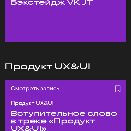
Бэкстейдж VK JT
Продукт UX&UI
Смотреть запись
Продукт UX&UI
Вступительное слово
в треке «Продукт
UX&UI»