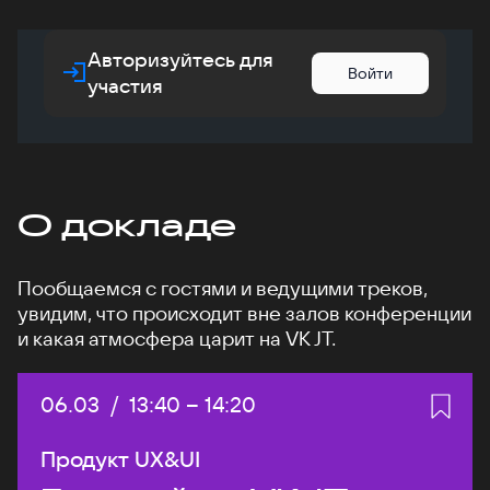
Авторизуйтесь для
Войти
участия
О докладе
Пообщаемся с гостями и ведущими треков,
увидим, что происходит вне залов конференции
и какая атмосфера царит на VK JT.
Дата:
06.03
/
Начало:
13:40
–
Конец:
14:20
Продукт UX&UI