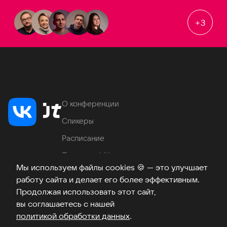
+
3
О конференции
Спикеры
Расписание
Продукты VK
Мы используем файлы cookies
🍪
— это улучшает
Место проведения
работу сайта и делает его более эффективным.
Часто задаваемые вопросы
Продолжая использовать этот сайт,
вы соглашаетесь с нашей
политикой обработки данных
.
Телеграм
ВКонтакте
Хабр