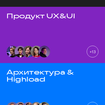
Продукт UX&UI
Темы докладов
+
13
Архитектура &
Highload