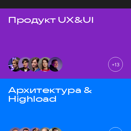
Продукт UX&UI
Темы докладов
+
13
Архитектура &
Highload