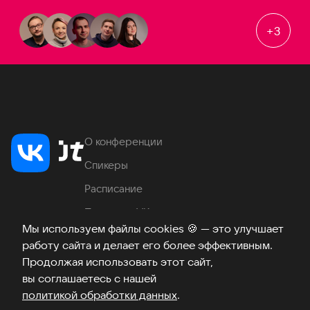
+
3
О конференции
Спикеры
Расписание
Продукты VK
Мы используем файлы cookies
🍪
— это улучшает
Место проведения
работу сайта и делает его более эффективным.
Часто задаваемые вопросы
Продолжая использовать этот сайт,
вы соглашаетесь с нашей
политикой обработки данных
.
Телеграм
ВКонтакте
Хабр