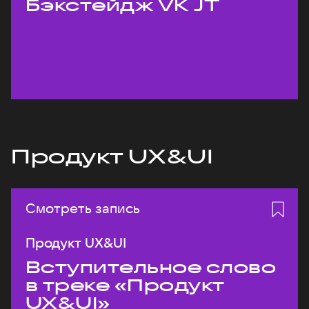
Бэкстейдж VK JT
Продукт UX&UI
Смотреть запись
Продукт UX&UI
Вступительное слово
в треке «Продукт
UX&UI»