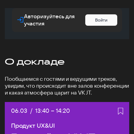
Авторизуйтесь для
Войти
участия
О докладе
Пообщаемся с гостями и ведущими треков,
увидим, что происходит вне залов конференции
и какая атмосфера царит на VK JT.
Дата:
06.03
/
Начало:
13:40
–
Конец:
14:20
Продукт UX&UI