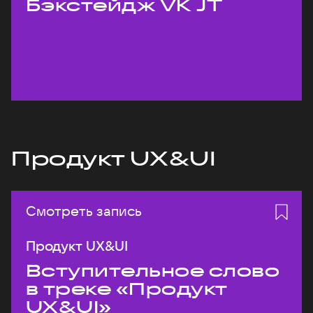
Бэкстейдж VK JT
Продукт UX&UI
Смотреть запись
Продукт UX&UI
Вступительное слово
в треке «Продукт
UX&UI»