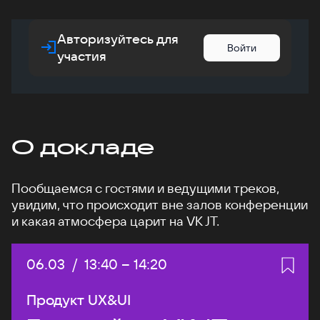
Авторизуйтесь для
Войти
участия
О докладе
Пообщаемся с гостями и ведущими треков,
увидим, что происходит вне залов конференции
и какая атмосфера царит на VK JT.
Дата:
06.03
/
Начало:
13:40
–
Конец:
14:20
Продукт UX&UI