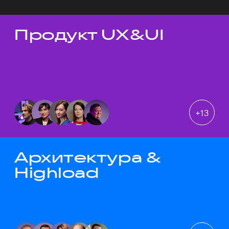
Продукт UX&UI
Темы докладов
+
13
Архитектура &
Highload