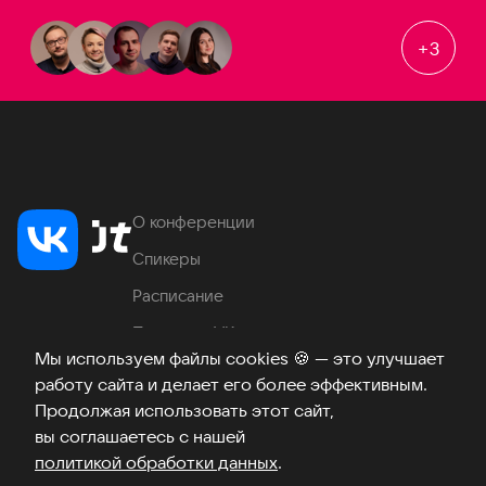
+
3
О конференции
Спикеры
Расписание
Продукты VK
Мы используем файлы cookies
🍪
— это улучшает
Место проведения
работу сайта и делает его более эффективным.
Часто задаваемые вопросы
Продолжая использовать этот сайт,
вы соглашаетесь с нашей
политикой обработки данных
.
Телеграм
ВКонтакте
Хабр