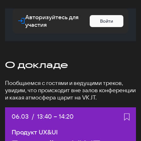
Авторизуйтесь для
Войти
участия
О докладе
Пообщаемся с гостями и ведущими треков,
увидим, что происходит вне залов конференции
и какая атмосфера царит на VK JT.
Дата:
06.03
/
Начало:
13:40
–
Конец:
14:20
Продукт UX&UI