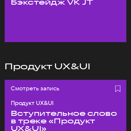
Бэкстейдж VK JT
Продукт UX&UI
Смотреть запись
Продукт UX&UI
Вступительное слово
в треке «Продукт
UX&UI»