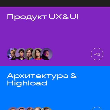
Продукт UX&UI
Темы докладов
+
13
Архитектура &
Highload