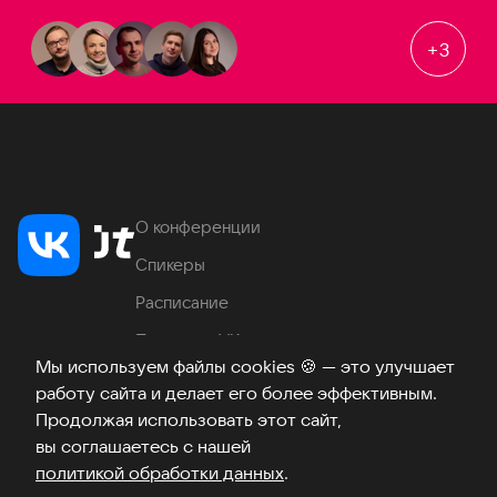
+
3
О конференции
Спикеры
Расписание
Продукты VK
Мы используем файлы cookies
🍪
— это улучшает
Место проведения
работу сайта и делает его более эффективным.
Часто задаваемые вопросы
Продолжая использовать этот сайт,
вы соглашаетесь с нашей
политикой обработки данных
.
Телеграм
ВКонтакте
Хабр