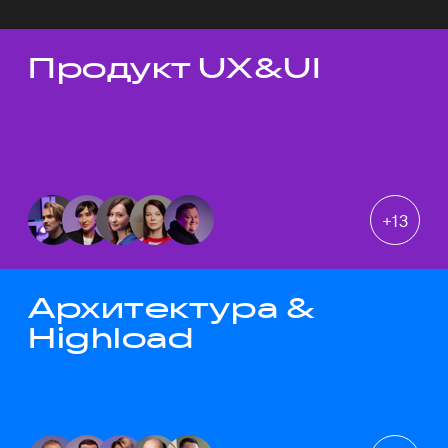
Продукт UX&UI
Темы докладов
+
13
Архитектура &
Highload