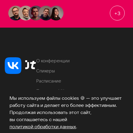
+
3
О конференции
Спикеры
Расписание
Продукты VK
Мы используем файлы cookies
🍪
— это улучшает
Место проведения
работу сайта и делает его более эффективным.
Часто задаваемые вопросы
Продолжая использовать этот сайт,
вы соглашаетесь с нашей
политикой обработки данных
.
Телеграм
ВКонтакте
Хабр