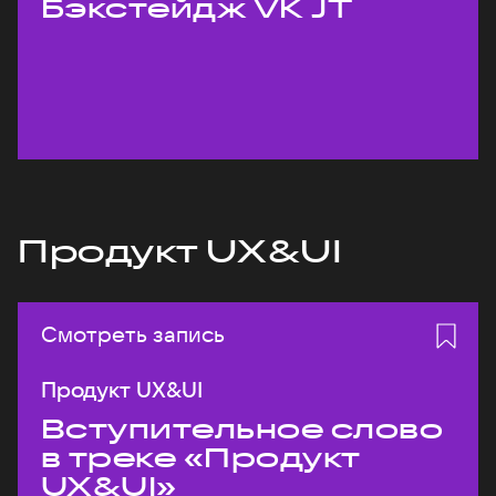
Бэкстейдж VK JT
Продукт UX&UI
Смотреть запись
Продукт UX&UI
Вступительное слово
в треке «Продукт
UX&UI»