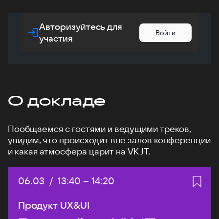
Авторизуйтесь для
Войти
участия
О докладе
Пообщаемся с гостями и ведущими треков,
увидим, что происходит вне залов конференции
и какая атмосфера царит на VK JT.
Дата:
06.03
/
Начало:
13:40
–
Конец:
14:20
Продукт UX&UI