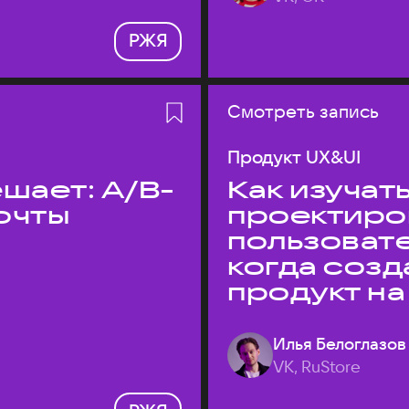
РЖЯ
Смотреть запись
Продукт UX&UI
шает: A/B-
Как изучать
очты
проектиро
пользовате
когда соз
продукт на
Илья Белоглазов
VK, RuStore