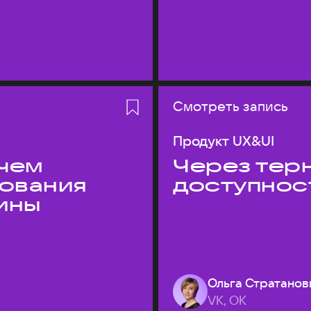
Смотреть запись
Продукт UX&UI
 чем
Через терн
дования
доступнос
ины
Ольга Стратанов
VK, ОК