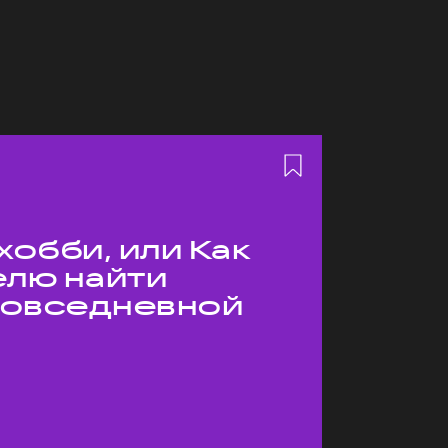
хобби, или Как
елю найти
 повседневной