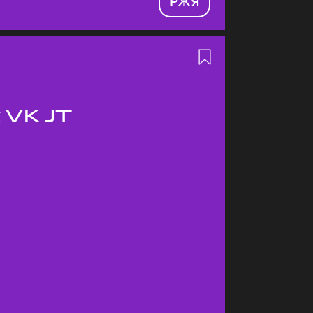
РЖЯ
 VK JT