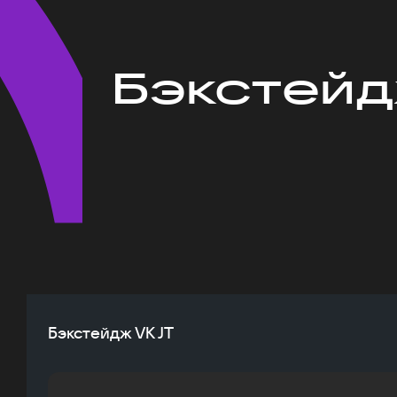
Бэкстейд
Бэкстейдж VK JT