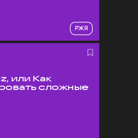
РЖЯ
z, или Как
ровать сложные