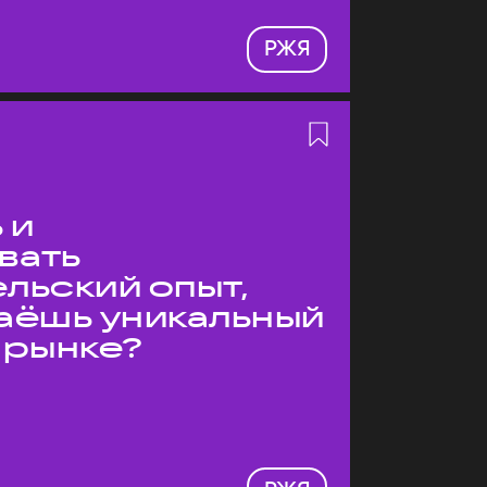
РЖЯ
 и
вать
льский опыт,
даёшь уникальный
 рынке?