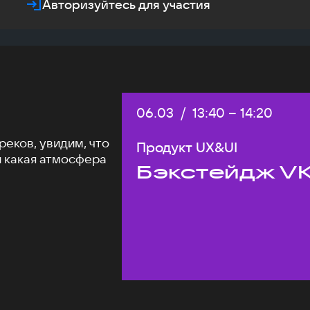
Авторизуйтесь для участия
Дата:
06.03
/
Начало:
13:40
–
Конец:
14:20
еков, увидим, что
Продукт UX&UI
и какая атмосфера
Бэкстейдж VK