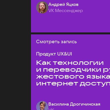
Андрей Яцков
VK Мессенджер
Смотреть запись
Продукт UX&UI
Как технологии
и переводчики р
жестового язык
интернет досту
Василина Дрогичинская