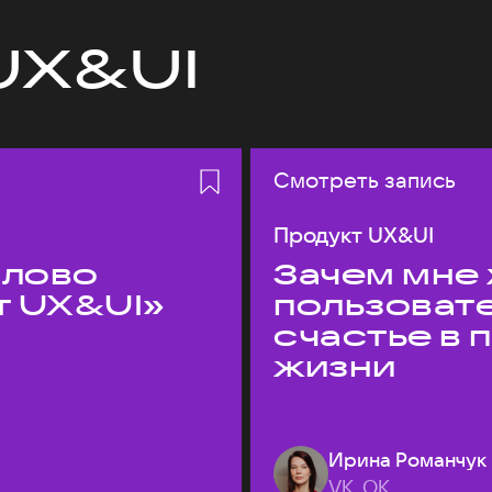
UX&UI
Смотреть запись
Продукт UX&UI
слово
Зачем мне 
т UX&UI»
пользоват
счастье в
жизни
Ирина Романчук
VK, ОК