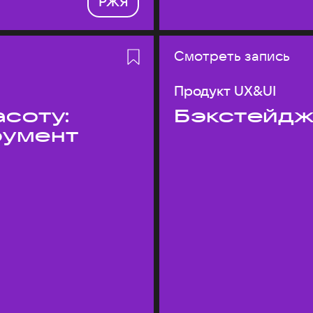
РЖЯ
Смотреть запись
Продукт UX&UI
асоту:
Бэкстейдж
румент