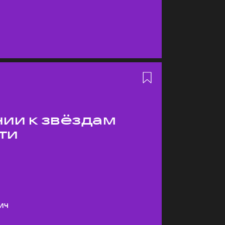
ии к звёздам
ти
ич