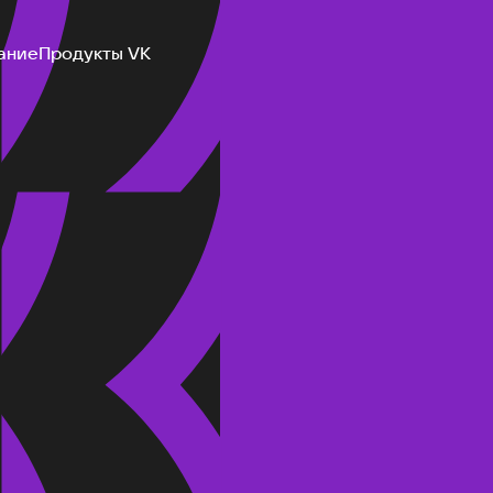
ание
Продукты VK