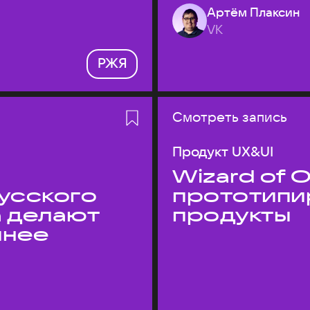
Артём Плаксин
VK
РЖЯ
Смотреть запись
Продукт UX&UI
Wizard of O
усского
прототипи
а делают
продукты
пнее