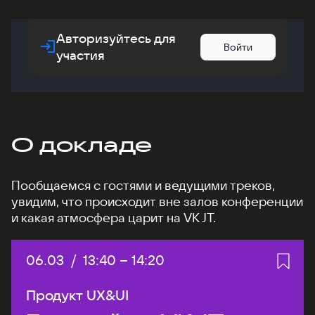
Авторизуйтесь для
Войти
участия
О докладе
Пообщаемся с гостями и ведущими треков,
увидим, что происходит вне залов конференции
и какая атмосфера царит на VK JT.
Дата:
06.03
/
Начало:
13:40
–
Конец:
14:20
Продукт UX&UI