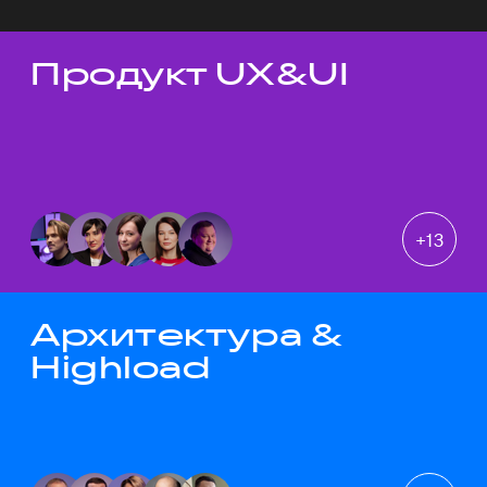
Продукт UX&UI
Темы докладов
+
13
Архитектура &
Highload