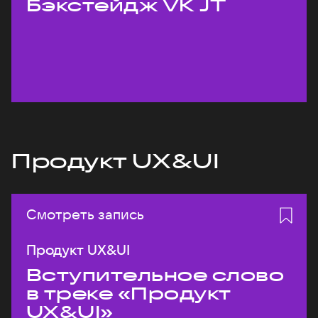
Бэкстейдж VK JT
Продукт UX&UI
Смотреть запись
Продукт UX&UI
Вступительное слово
в треке «Продукт
UX&UI»