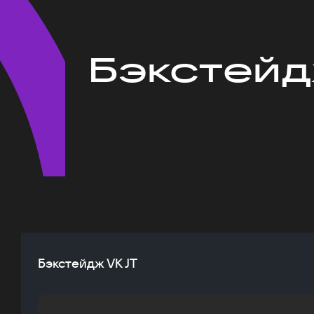
Бэкстейд
Бэкстейдж VK JT