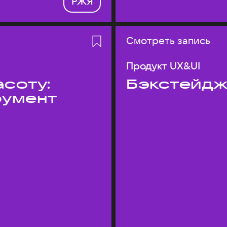
РЖЯ
Смотреть запись
Продукт UX&UI
асоту:
Бэкстейдж
румент