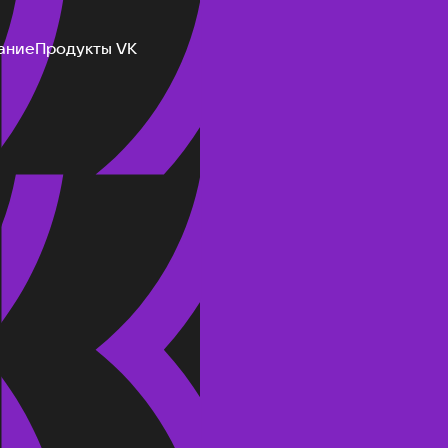
ание
Продукты VK