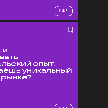
РЖЯ
 и
вать
льский опыт,
даёшь уникальный
 рынке?