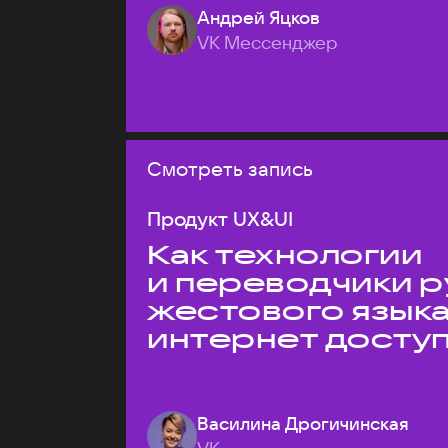
Андрей Яцков
VK Мессенджер
Смотреть запись
Продукт UX&UI
Как технологии
и переводчики р
жестового язык
интернет досту
Василина Дрогичинская