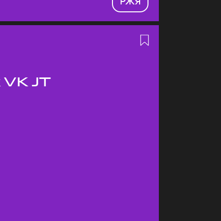
РЖЯ
 VK JT