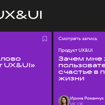
UX&UI
Смотреть запись
Продукт UX&UI
слово
Зачем мне 
т UX&UI»
пользоват
счастье в
жизни
Ирина Романчук
VK, ОК