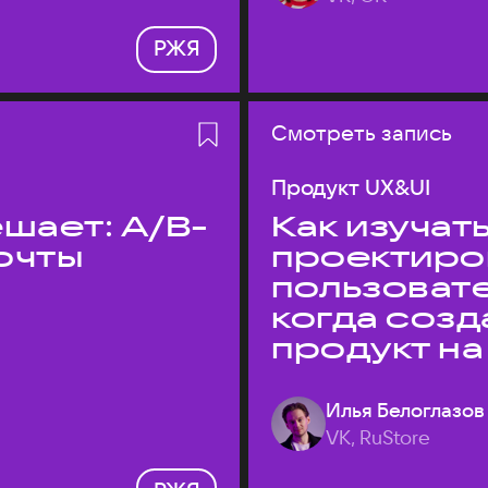
РЖЯ
Смотреть запись
Продукт UX&UI
шает: A/B-
Как изучать
очты
проектиро
пользовате
когда соз
продукт на
Илья Белоглазов
VK, RuStore