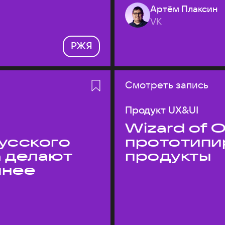
Артём Плаксин
VK
РЖЯ
Смотреть запись
Продукт UX&UI
Wizard of O
усского
прототипи
а делают
продукты
пнее