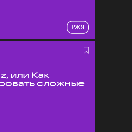
РЖЯ
z, или Как
ровать сложные