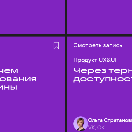
Смотреть запись
Продукт UX&UI
 чем
Через терн
дования
доступнос
ины
Ольга Стратанов
VK, ОК