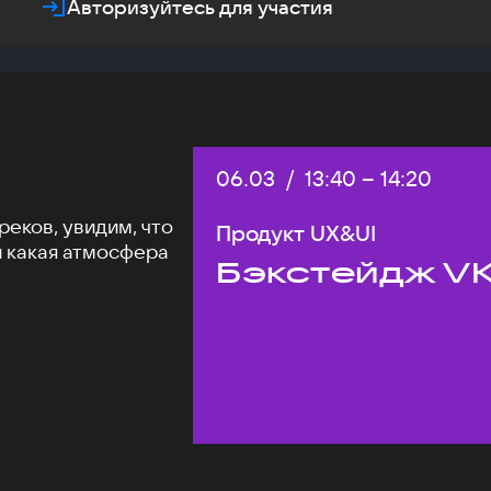
Авторизуйтесь для участия
Дата:
06.03
/
Начало:
13:40
–
Конец:
14:20
еков, увидим, что
Продукт UX&UI
и какая атмосфера
Бэкстейдж VK