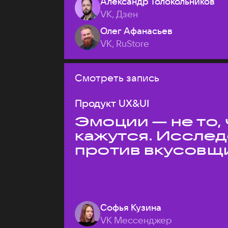
Александр Толокольников
VK, Дзен
Олег Афанасьев
VK, RuStore
Смотреть запись
Продукт UX&UI
Эмоции — не то,
кажутся. Иссле
против вкусовщ
Софья Кузина
VK Мессенджер