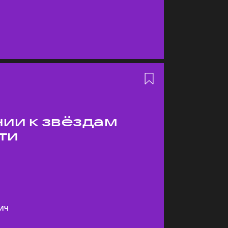
ии к звёздам
ти
ич