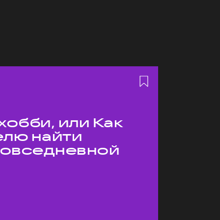
хобби, или Как
елю найти
 повседневной