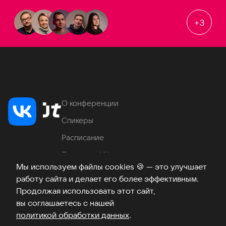
+
3
О конференции
Спикеры
Расписание
Продукты VK
Мы используем файлы cookies
🍪
— это улучшает
Место проведения
работу сайта и делает его более эффективным.
Часто задаваемые вопросы
Продолжая использовать этот сайт,
вы соглашаетесь с нашей
политикой обработки данных
.
Телеграм
ВКонтакте
Хабр