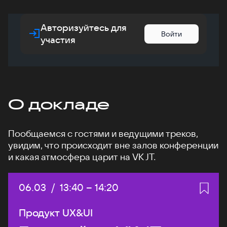
Авторизуйтесь для
Войти
участия
О докладе
Пообщаемся с гостями и ведущими треков,
увидим, что происходит вне залов конференции
и какая атмосфера царит на VK JT.
Дата:
06.03
/
Начало:
13:40
–
Конец:
14:20
Продукт UX&UI