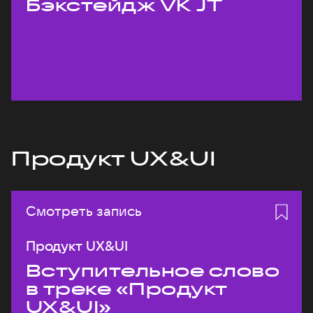
Бэкстейдж VK JT
Продукт UX&UI
Смотреть запись
Продукт UX&UI
Вступительное слово
в треке «Продукт
UX&UI»