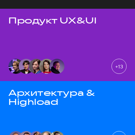
Продукт UX&UI
Темы докладов
+
13
Архитектура &
Highload