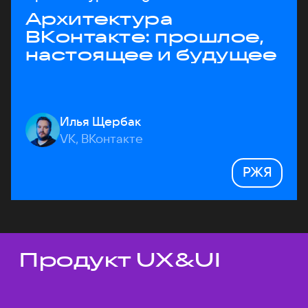
Архитектура
ВКонтакте: прошлое,
настоящее и будущее
Илья Щербак
VK, ВКонтакте
РЖЯ
Продукт UX&UI
Темы докладов