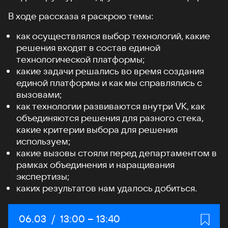
В ходе рассказа я раскрою темы:
как осуществлялся выбор технологий, какие
решения входят в состав единой
технологической платформы;
какие задачи решались во время создания
единой платформы и как мы справлялись с
вызовами;
как технологии развиваются внутри VK, как
объединяются решения для разного стека,
какие критерии выбора для решения
используем;
какие вызовы стояли перед департаментом в
рамках объединения и наращивания
экспертизы;
каких результатов нам удалось добиться.
Дата:
06.03
/
Начало:
13:00
–
Конец:
13:40