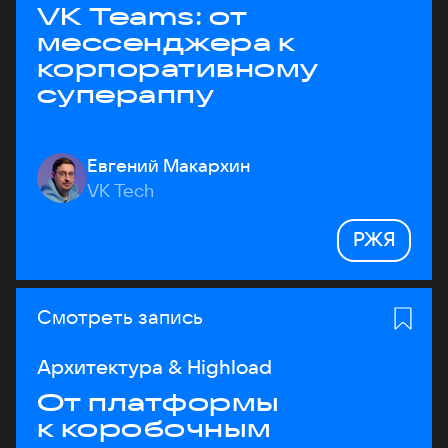
VK Teams: от
мессенджера к
корпоративному
супераппу
Евгений Макархин
VK Tech
РЖЯ
Смотреть запись
Архитектура & Highload
От платформы
к коробочным