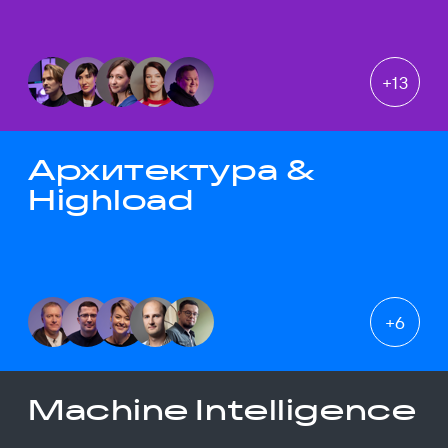
+
13
Архитектура &
Highload
+
6
Machine Intelligence