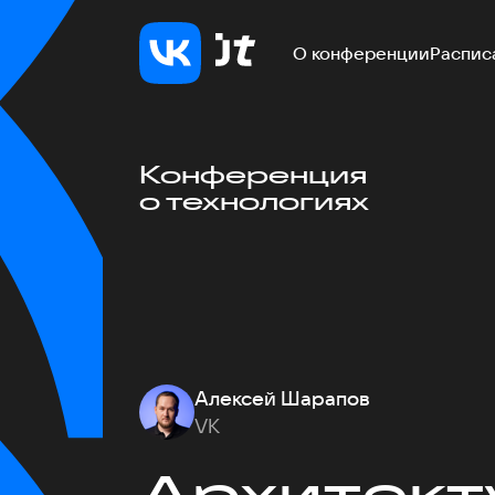
О конференции
Распис
Конференция
о технологиях
Алексей Шарапов
VK
Архитект