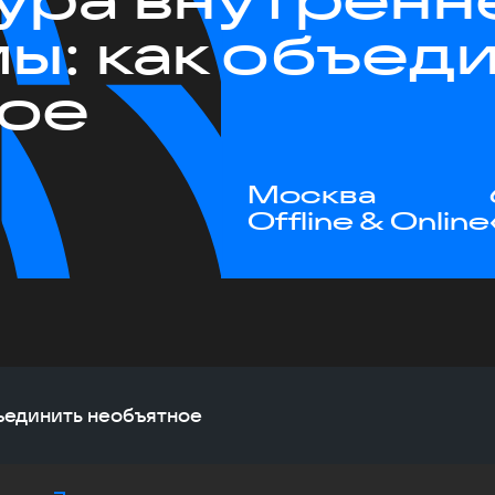
ы: как объед
ное
Москва
Offline & Online
ъединить необъятное