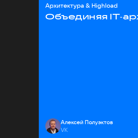
Архитектура & Highload
Объединяя IT‑ар
Алексей Полуэктов
VK