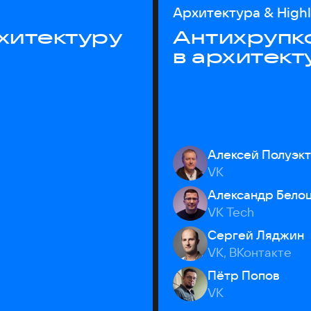
Архитектура & High
хитектуру
Антихрупк
в архитект
Алексей Полуэк
VK
Александр Бело
VK Tech
Сергей Ляджин
VK, ВКонтакте
Пётр Попов
VK