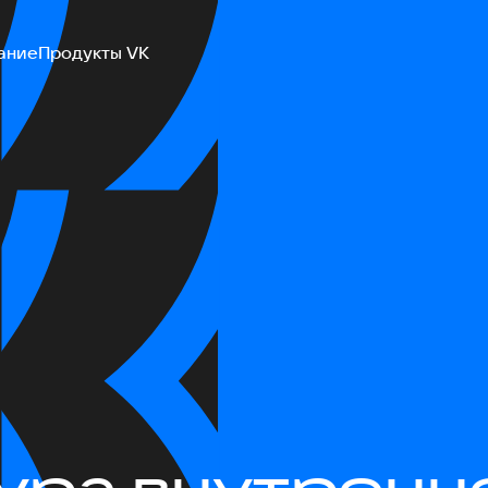
ание
Продукты VK
ура внутренн