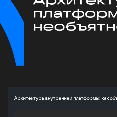
платформ
необъят
Архитектура внутренней платформы: как об