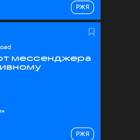
РЖЯ
load
 от мессенджера
тивному
ин
РЖЯ