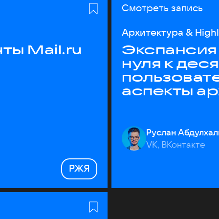
Смотреть запись
Архитектура & High
ы Mail.ru
Экспансия 
нуля к дес
пользоват
аспекты а
Руслан Абдулхал
VK, ВКонтакте
РЖЯ