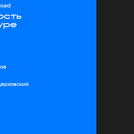
load
ость
уре
тов
церковский