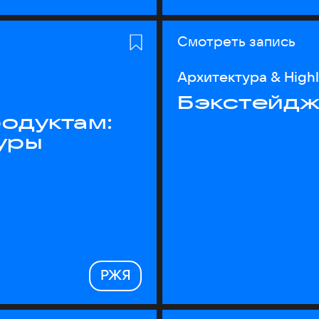
Смотреть запись
Архитектура & High
Бэкстейдж
одуктам:
уры
РЖЯ