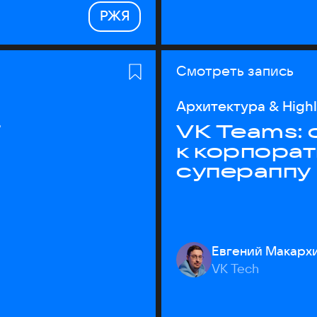
РЖЯ
Смотреть запись
Архитектура & High
T
VK Teams:
к корпора
супераппу
Евгений Макарх
VK Tech