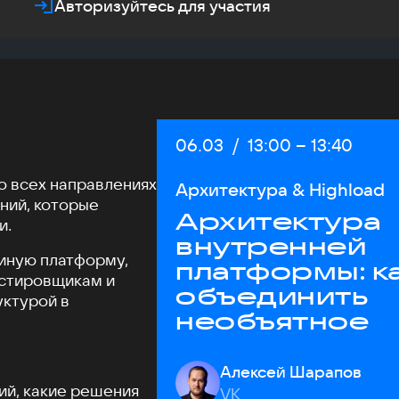
Авторизуйтесь для участия
Дата:
06.03
/
Начало:
13:00
–
Конец:
13:40
Во всех направлениях
Архитектура & Highload
ний, которые
Архитектура
и.
внутренней
диную платформу,
платформы: к
естировщикам и
объединить
уктурой в
необъятное
Алексей Шарапов
ий, какие решения
VK