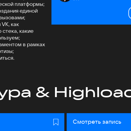
ческой платформы;
оздания единой
 вызовами;
 VK, как
 стека, какие
ользуем;
таментом в рамках
тизы;
иться.
ура & Highloa
Смотреть запись