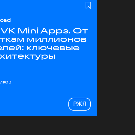
load
VK Mini Apps. От
яткам миллионов
елей: ключевые
рхитектуры
иков
РЖЯ