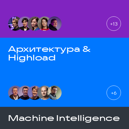
+
13
Архитектура &
Highload
+
6
Machine Intelligence