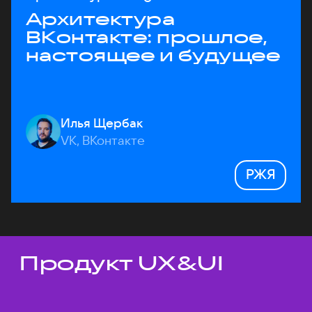
Архитектура
ВКонтакте: прошлое,
настоящее и будущее
Илья Щербак
VK, ВКонтакте
РЖЯ
Продукт UX&UI
Темы докладов