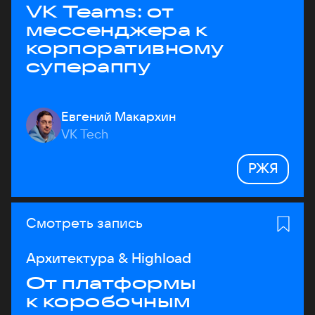
VK Teams: от
мессенджера к
корпоративному
супераппу
Евгений Макархин
VK Tech
РЖЯ
Смотреть запись
Архитектура & Highload
От платформы
к коробочным