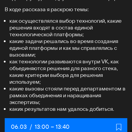
В ходе рассказа я раскрою темы:
как осуществлялся выбор технологий, какие
решения входят в состав единой
технологической платформы;
какие задачи решались во время создания
единой платформы и как мы справлялись с
вызовами;
как технологии развиваются внутри VK, как
объединяются решения для разного стека,
какие критерии выбора для решения
используем;
какие вызовы стояли перед департаментом в
рамках объединения и наращивания
экспертизы;
каких результатов нам удалось добиться.
Дата:
06.03
/
Начало:
13:00
–
Конец:
13:40