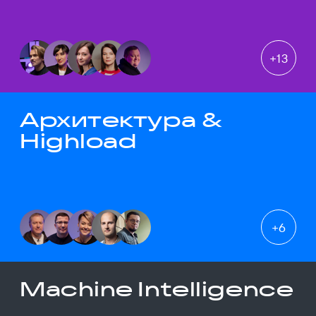
+
13
Архитектура &
Highload
+
6
Machine Intelligence