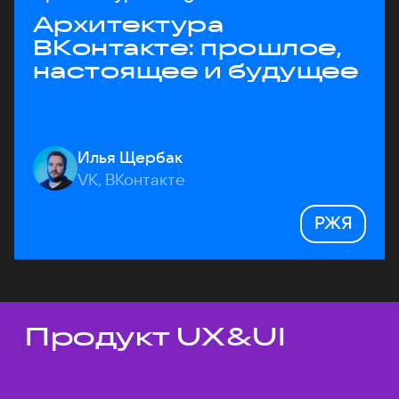
Архитектура
ВКонтакте: прошлое,
настоящее и будущее
Илья Щербак
VK, ВКонтакте
РЖЯ
Продукт UX&UI
Темы докладов