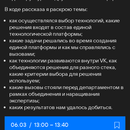
В ходе рассказа я раскрою темы:
как осуществлялся выбор технологий, какие
решения входят в состав единой
технологической платформы;
какие задачи решались во время создания
единой платформы и как мы справлялись с
вызовами;
как технологии развиваются внутри VK, как
объединяются решения для разного стека,
какие критерии выбора для решения
используем;
какие вызовы стояли перед департаментом в
рамках объединения и наращивания
экспертизы;
каких результатов нам удалось добиться.
Дата:
06.03
/
Начало:
13:00
–
Конец:
13:40