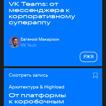
VK Teams: от
мессенджера к
корпоративному
супераппу
Евгений Макархин
VK Tech
РЖЯ
Смотреть запись
Архитектура & Highload
От платформы
к коробочным