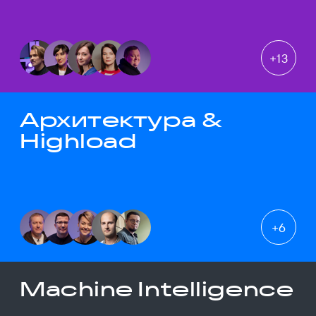
+
13
Архитектура &
Highload
+
6
Machine Intelligence