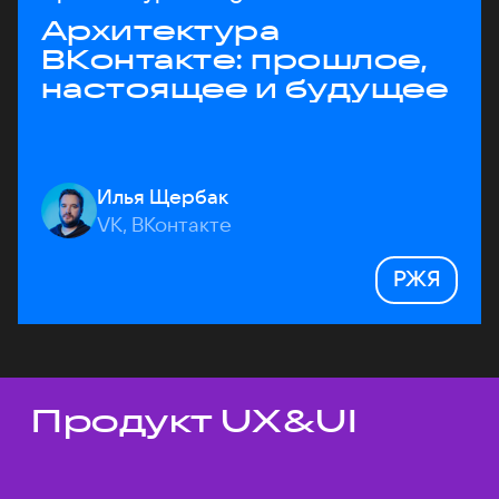
Архитектура
ВКонтакте: прошлое,
настоящее и будущее
Илья Щербак
VK, ВКонтакте
РЖЯ
Продукт UX&UI
Темы докладов