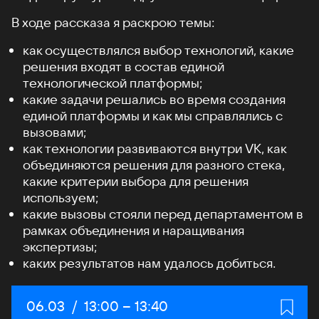
В ходе рассказа я раскрою темы:
как осуществлялся выбор технологий, какие
решения входят в состав единой
технологической платформы;
какие задачи решались во время создания
единой платформы и как мы справлялись с
вызовами;
как технологии развиваются внутри VK, как
объединяются решения для разного стека,
какие критерии выбора для решения
используем;
какие вызовы стояли перед департаментом в
рамках объединения и наращивания
экспертизы;
каких результатов нам удалось добиться.
Дата:
06.03
/
Начало:
13:00
–
Конец:
13:40