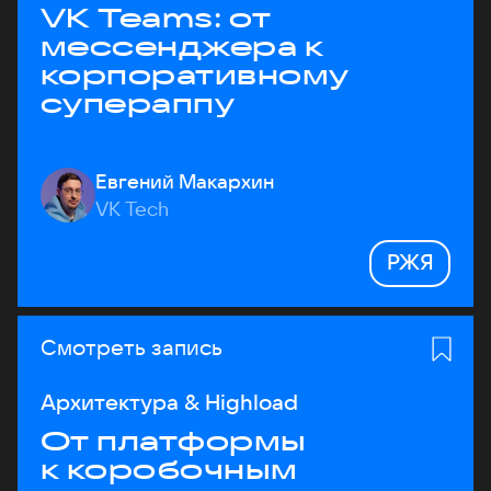
VK Teams: от
мессенджера к
корпоративному
супераппу
Евгений Макархин
VK Tech
РЖЯ
Смотреть запись
Архитектура & Highload
От платформы
к коробочным