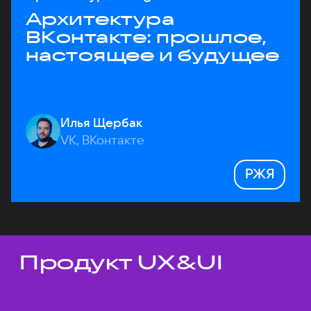
Архитектура
ВКонтакте: прошлое,
настоящее и будущее
Илья Щербак
VK, ВКонтакте
РЖЯ
Продукт UX&UI
Темы докладов