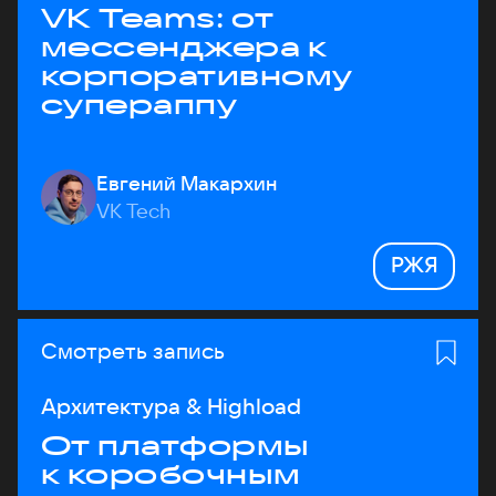
VK Teams: от
мессенджера к
корпоративному
супераппу
Евгений Макархин
VK Tech
РЖЯ
Смотреть запись
Архитектура & Highload
От платформы
к коробочным