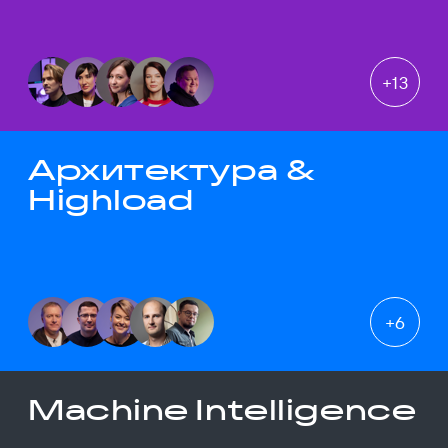
+
13
Архитектура &
Highload
+
6
Machine Intelligence