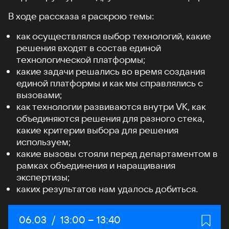
В ходе рассказа я раскрою темы:
как осуществлялся выбор технологий, какие
решения входят в состав единой
технологической платформы;
какие задачи решались во время создания
единой платформы и как мы справлялись с
вызовами;
как технологии развиваются внутри VK, как
объединяются решения для разного стека,
какие критерии выбора для решения
используем;
какие вызовы стояли перед департаментом в
рамках объединения и наращивания
экспертизы;
каких результатов нам удалось добиться.
Дата:
06.03
/
Начало:
13:00
–
Конец:
13:40