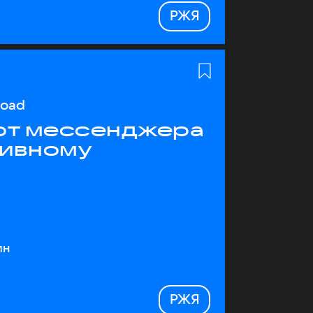
РЖЯ
load
 от мессенджера
тивному
ин
РЖЯ