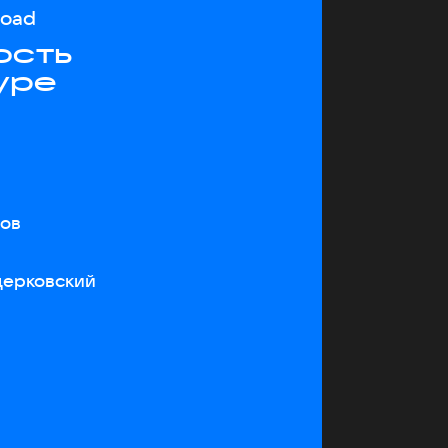
load
ость
уре
тов
церковский