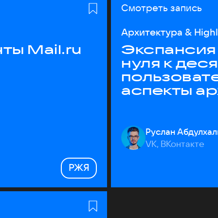
Смотреть запись
Архитектура & High
ы Mail.ru
Экспансия 
нуля к дес
пользоват
аспекты а
Руслан Абдулхал
VK, ВКонтакте
РЖЯ