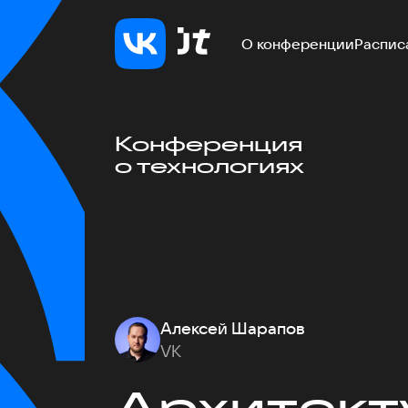
О конференции
Распис
Конференция
о технологиях
Алексей Шарапов
VK
Архитект