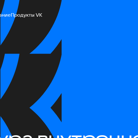
ание
Продукты VK
ура внутренн