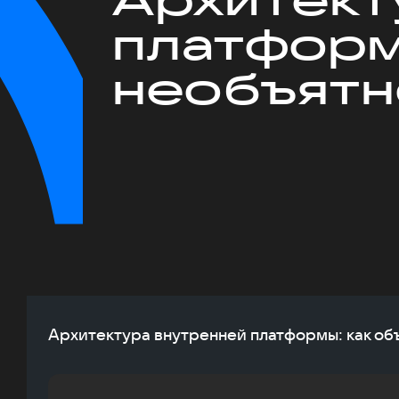
платформ
необъят
Архитектура внутренней платформы: как об