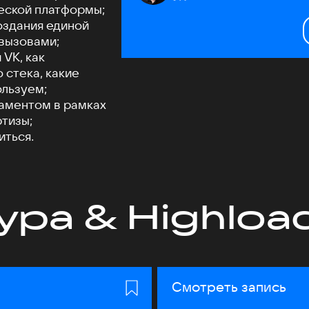
ческой платформы;
оздания единой
 вызовами;
 VK, как
 стека, какие
ользуем;
таментом в рамках
тизы;
иться.
ура & Highloa
Смотреть запись