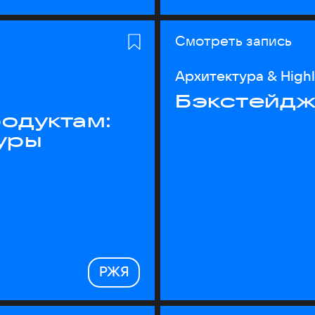
Смотреть запись
Архитектура & High
Бэкстейдж
одуктам:
уры
РЖЯ