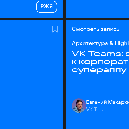
РЖЯ
Смотреть запись
Архитектура & High
T
VK Teams:
к корпора
супераппу
Евгений Макарх
VK Tech