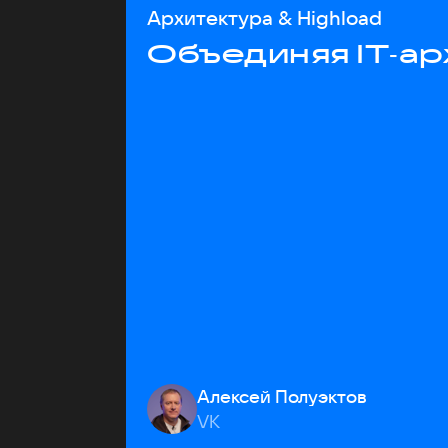
Архитектура & Highload
Объединяя IT‑ар
Алексей Полуэктов
VK