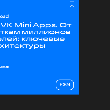
load
VK Mini Apps. От
яткам миллионов
елей: ключевые
рхитектуры
иков
РЖЯ