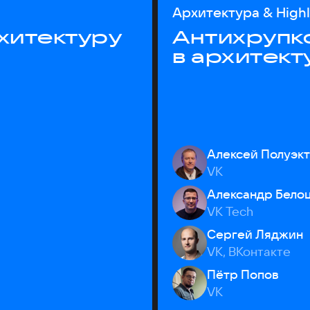
Архитектура & High
хитектуру
Антихрупк
в архитект
Алексей Полуэк
VK
Александр Бело
VK Tech
Сергей Ляджин
VK, ВКонтакте
Пётр Попов
VK