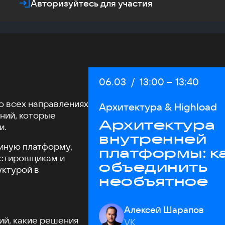
Авторизуйтесь для участия
Дата:
06.03
/
Начало:
13:00
–
Конец:
13:40
Во всех направлениях
Архитектура & Highload
ний, которые
Архитектура
и.
внутренней
диную платформу,
платформы: к
естировщикам и
объединить
уктурой в
необъятное
Алексей Шарапов
ий, какие решения
VK