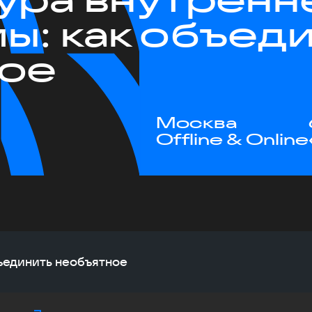
ы: как объед
ное
Москва
Offline & Online
ъединить необъятное