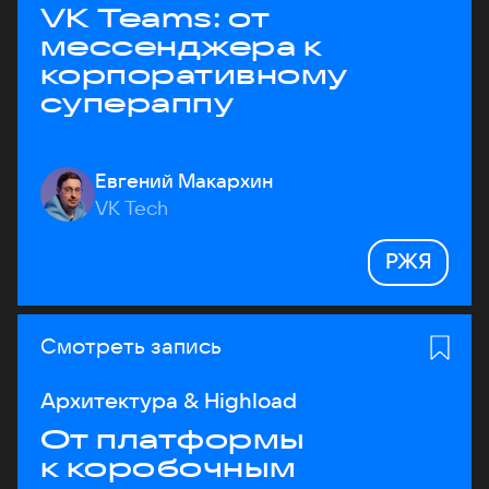
VK Teams: от
мессенджера к
корпоративному
супераппу
Евгений Макархин
VK Tech
РЖЯ
Смотреть запись
Архитектура & Highload
От платформы
к коробочным