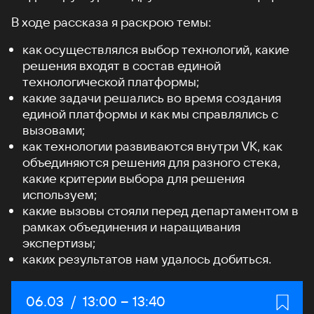
В ходе рассказа я раскрою темы:
как осуществлялся выбор технологий, какие
решения входят в состав единой
технологической платформы;
какие задачи решались во время создания
единой платформы и как мы справлялись с
вызовами;
как технологии развиваются внутри VK, как
объединяются решения для разного стека,
какие критерии выбора для решения
используем;
какие вызовы стояли перед департаментом в
рамках объединения и наращивания
экспертизы;
каких результатов нам удалось добиться.
Дата:
06.03
/
Начало:
13:00
–
Конец:
13:40