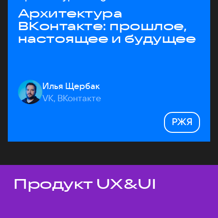
Архитектура
ВКонтакте: прошлое,
настоящее и будущее
Илья Щербак
VK, ВКонтакте
РЖЯ
Продукт UX&UI
Темы докладов