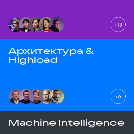
+
13
Архитектура &
Highload
+
6
Machine Intelligence