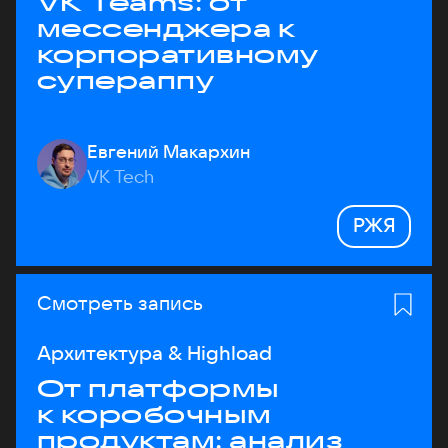
VK Teams: от
мессенджера к
корпоративному
супераппу
Евгений Макархин
VK Tech
РЖЯ
Смотреть запись
Архитектура & Highload
От платформы
к коробочным
продуктам: анализ