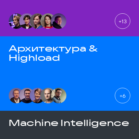
+
13
Архитектура &
Highload
+
6
Machine Intelligence