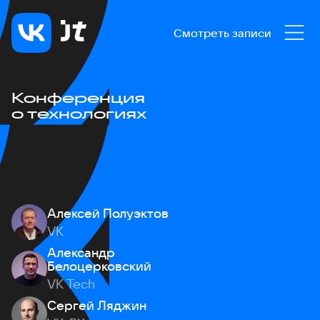
Смотреть записи
Конференция
о технологиях
Алексей Полуэктов
VK
Александр
Белоцерковский
VK Tech
Сергей Ляджин