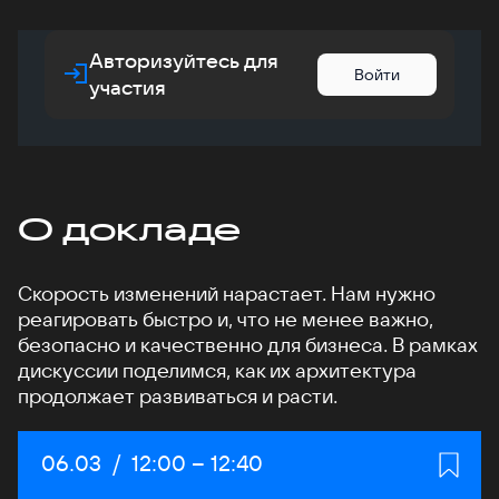
Авторизуйтесь для
Войти
участия
О докладе
Скорость изменений нарастает. Нам нужно
реагировать быстро и, что не менее важно,
безопасно и качественно для бизнеса. В рамках
дискуссии поделимся, как их архитектура
продолжает развиваться и расти.
Дата:
06.03
/
Начало:
12:00
–
Конец:
12:40