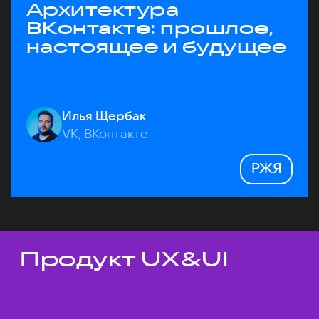
Архитектура
ВКонтакте: прошлое,
настоящее и будущее
Илья Щербак
VK, ВКонтакте
РЖЯ
Продукт UX&UI
Темы докладов