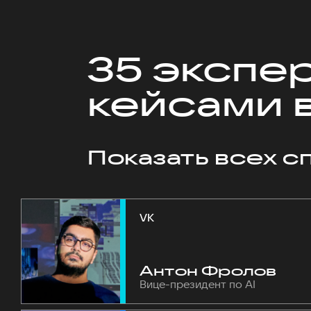
35 экспе
кейсами в
Показать всех с
VK
Антон Фролов
Вице-президент по AI