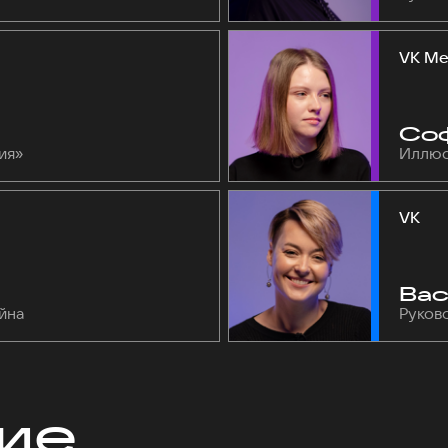
VK М
Соф
ия»
Иллюс
VK
Вас
йна
Руков
ие