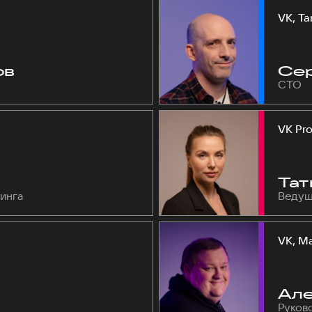
VK, Ta
ов
Сер
СТО
VK Pro
Тат
инга
Ведущ
VK, Ma
Але
Руков