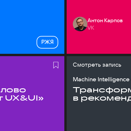
Антон Карпов
VK
РЖЯ
Смотреть запись
Machine Intelligence
слово
Трансфор
т UX&UI»
в рекомен