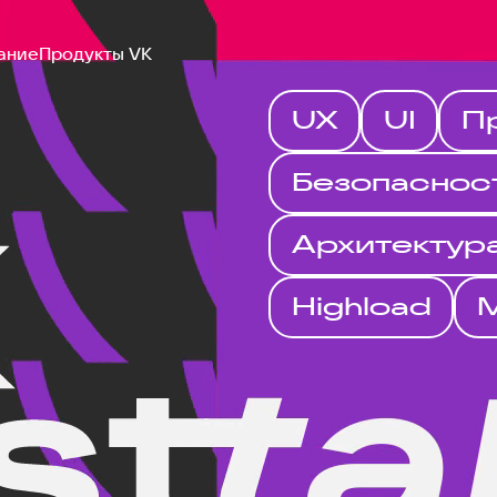
ание
Продукты VK
UX
UI
П
Безопаснос
Архитектур
Highload