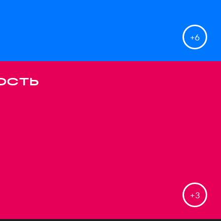
+
6
ость
+
3