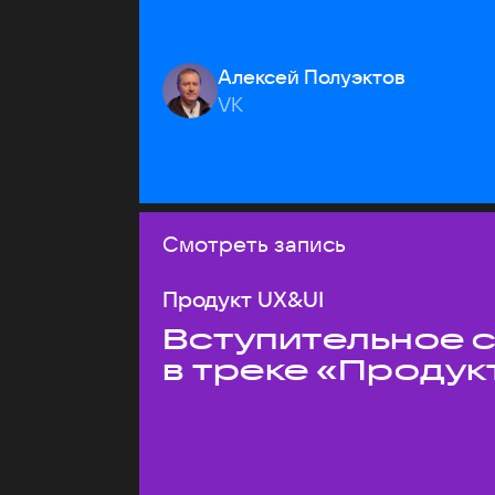
Алексей Полуэктов
VK
Смотреть запись
Продукт UX&UI
Вступительное 
в треке «Продук