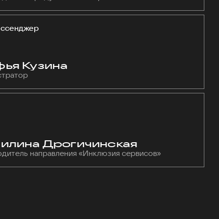
ессенджер
ья Кузина
тратор
илина Дрогичинская
одитель направления «Инклюзия сервисов»