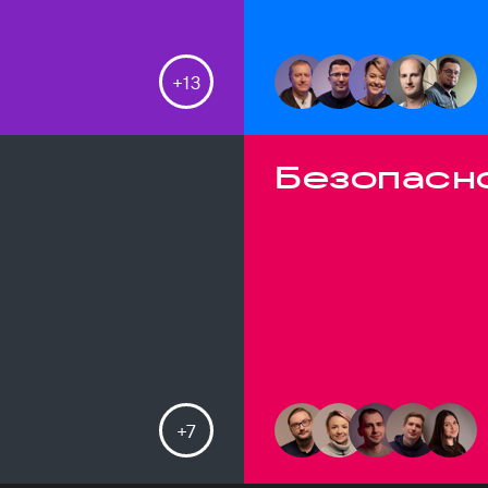
+
13
Безопасн
+
7