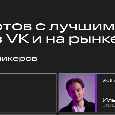
ртов с лучши
 VK и на рынк
пикеров
VK, Ru
Иль
Старш