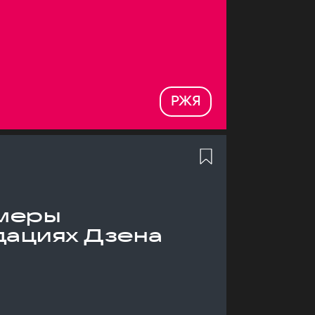
РЖЯ
меры
дациях Дзена