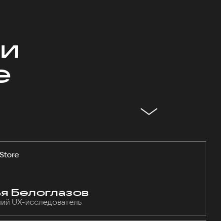
ми
е
Store
я Белоглазов
ий UX-исследователь