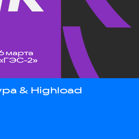
6 марта
«ГЭС-2»
ра & Highload