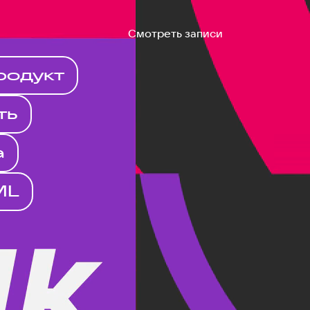
Смотреть записи
родукт
ть
а
ML