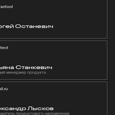
rantool
гей Останевич
tect
ьяна Станкевич
ий менеджер продукта
il.ru
ксандр Лысков
одитель продуктового направления