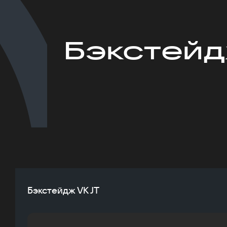
Бэкстейд
Бэкстейдж VK JT