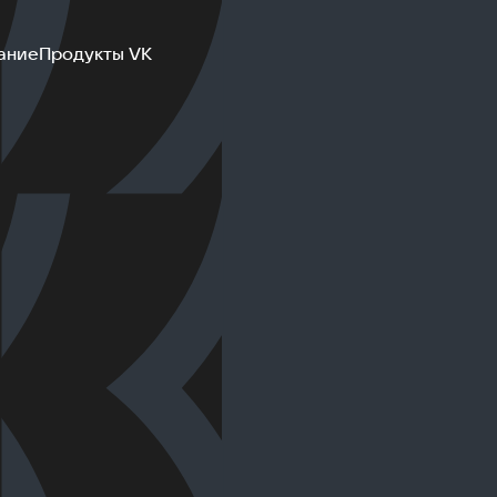
ание
Продукты VK