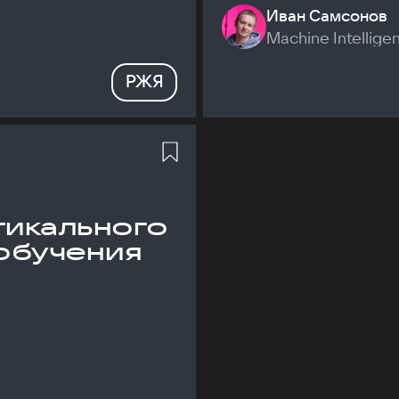
Иван Самсонов
Machine Intellige
РЖЯ
икального
обучения