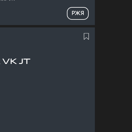
РЖЯ
 VK JT