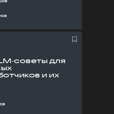
шов
нов
LM‑советы для
ных
отчиков и их
ов