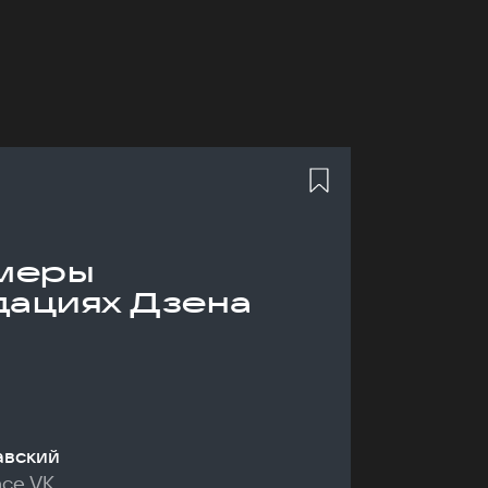
меры
дациях Дзена
авский
nce VK