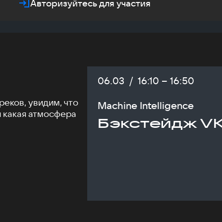
Авторизуйтесь для участия
Дата:
06.03
/
Начало:
16:10
–
Конец:
16:50
еков, увидим, что
Machine Intelligence
и какая атмосфера
Бэкстейдж VK