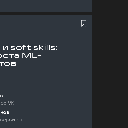
 soft skills:
оста ML-
тов
в
nce VK
онов
иверситет