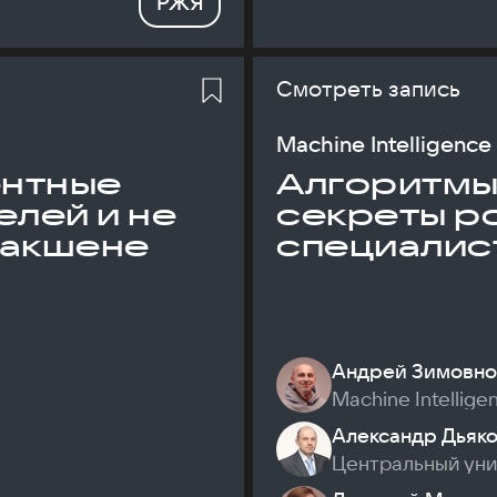
РЖЯ
Смотреть запись
Machine Intelligence
ентные
Алгоритмы и
елей и не
секреты р
дакшене
специалис
Андрей Зимовно
Machine Intellige
Александр Дьяк
Центральный ун