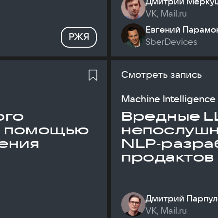
Дмитрий Мерку
VK, Mail.ru
Евгений Парамо
РЖЯ
SberDevices
Смотреть запись
Machine Intelligence
ого
Вредные L
с помощью
непослуш
ения
NLP‑разраб
продактов
Дмитрий Парпул
VK, Mail.ru