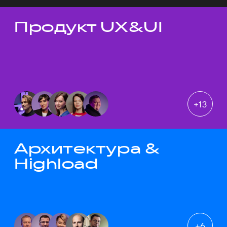
Продукт UX&UI
Темы докладов
+
13
Архитектура &
Highload
+
6