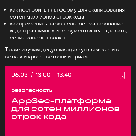
как построить платформу для сканирования
сотен миллионов строк кода;
как применять параллельное сканирование
кода в различных инструментах и что делать,
если сканеры падают.
Также изучим дедупликацию уязвимостей в
ветках и кросс-веточный триаж.
Дата:
06.03
/
Начало:
13:00
–
Конец:
13:40
Безопасность
AppSec-платформа
для сотен миллионов
строк кода