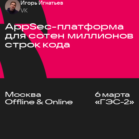
Игорь Игнатьев
VK
AppSec-платформа
для сотен миллионов
строк кода
Москва
6 марта
Offline & Online
«ГЭС-2»