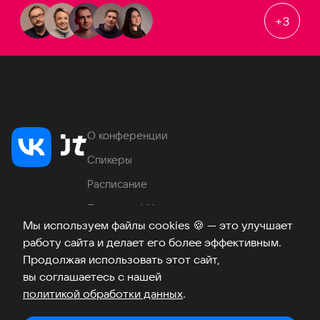
+
3
О конференции
Спикеры
Расписание
Продукты VK
Мы используем файлы cookies
🍪
— это улучшает
Место проведения
работу сайта и делает его более эффективным.
Часто задаваемые вопросы
Продолжая использовать этот сайт,
вы соглашаетесь с нашей
политикой обработки данных
.
Телеграм
ВКонтакте
Хабр
Возникли вопросы?
©
2026