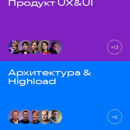
Продукт UX&UI
Темы докладов
+
13
Архитектура &
Highload
+
6