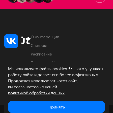
О конференции
Спикеры
Расписание
Продукты VK
Мы используем файлы cookies
🍪
— это улучшает
Место проведения
работу сайта и делает его более эффективным.
Часто задаваемые вопросы
Продолжая использовать этот сайт,
вы соглашаетесь с нашей
политикой обработки данных
.
Телеграм
ВКонтакте
Хабр
Возникли вопросы?
©
2026
Принять