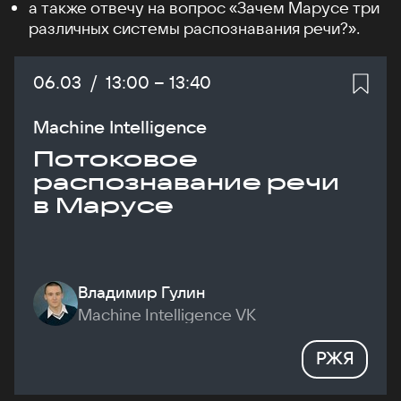
а также отвечу на вопрос «Зачем Марусе три
различных системы распознавания речи?».
Дата:
06.03
/
Начало:
13:00
–
Конец:
13:40
Machine Intelligence
Потоковое
распознавание речи
в Марусе
Владимир Гулин
Machine Intelligence VK
РЖЯ